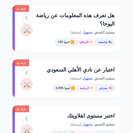
ترند 🔥
هل تعرف هذه المعلومات عن رياضة
اليوجا؟
⚔️
منشئ التحدي:
مجهول
(مبتدئ)
🎭 شخصية
📁 الرياضة
▶️ لعبها 199
ترند 🔥
اختبار عن نادي الأهلي السعودي
منشئ التحدي:
مجهول
(مبتدئ)
⚔️
🧠 معرفي
📁 الرياضة
▶️ لعبها 2,696
ترند 🔥
اختبر مستوى اهلاويتك
منشئ التحدي:
مجهول
(مبتدئ)
⚔️