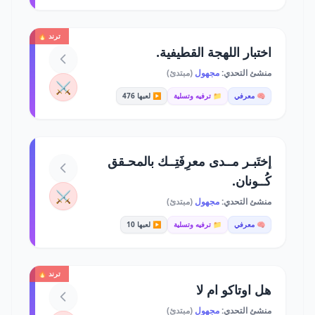
ترند 🔥
اختبار اللهجة القطيفية.
منشئ التحدي:
مجهول
(مبتدئ)
⚔️
🧠 معرفي
📁 ترفيه وتسلية
▶️ لعبها 476
إختَبـر مــدى معرِفَتِــك بالمحـقق
كُــونان.
⚔️
منشئ التحدي:
مجهول
(مبتدئ)
🧠 معرفي
📁 ترفيه وتسلية
▶️ لعبها 10
ترند 🔥
هل اوتاكو ام لا
منشئ التحدي:
مجهول
(مبتدئ)