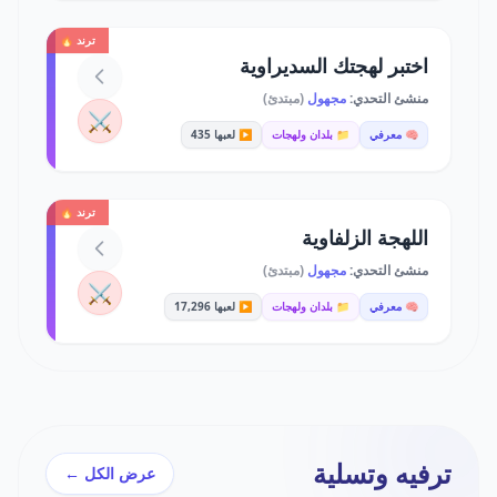
ترند 🔥
اختبر لهجتك السديراوية
منشئ التحدي:
مجهول
(مبتدئ)
⚔️
🧠 معرفي
📁 بلدان ولهجات
▶️ لعبها 435
ترند 🔥
اللهجة الزلفاوية
منشئ التحدي:
مجهول
(مبتدئ)
⚔️
🧠 معرفي
📁 بلدان ولهجات
▶️ لعبها 17,296
ترفيه وتسلية
عرض الكل ←