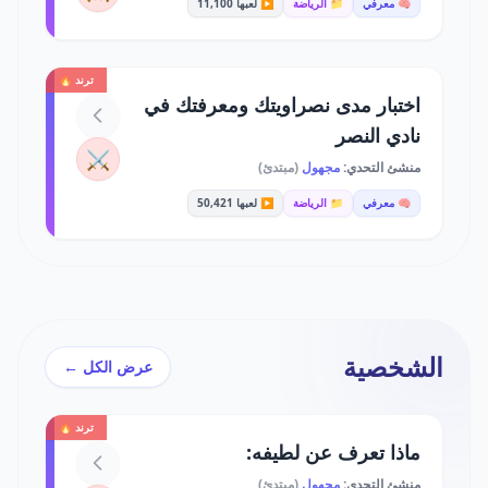
🧠 معرفي
📁 الرياضة
▶️ لعبها 11,100
ترند 🔥
اختبار مدى نصراويتك ومعرفتك في
نادي النصر
⚔️
منشئ التحدي:
مجهول
(مبتدئ)
🧠 معرفي
📁 الرياضة
▶️ لعبها 50,421
الشخصية
عرض الكل ←
ترند 🔥
ماذا تعرف عن لطيفه:
منشئ التحدي:
مجهول
(مبتدئ)