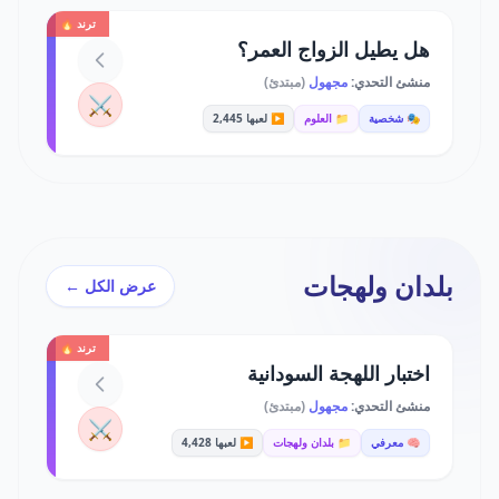
ترند 🔥
هل يطيل الزواج العمر؟
منشئ التحدي:
مجهول
(مبتدئ)
⚔️
🎭 شخصية
📁 العلوم
▶️ لعبها 2,445
بلدان ولهجات
عرض الكل ←
ترند 🔥
اختبار اللهجة السودانية
منشئ التحدي:
مجهول
(مبتدئ)
⚔️
🧠 معرفي
📁 بلدان ولهجات
▶️ لعبها 4,428