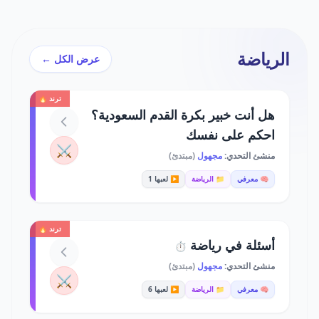
الرياضة
عرض الكل ←
ترند 🔥
هل أنت خبير بكرة القدم السعودية؟
احكم على نفسك
⚔️
منشئ التحدي:
مجهول
(مبتدئ)
🧠 معرفي
📁 الرياضة
▶️ لعبها 1
ترند 🔥
أسئلة في رياضة
⏱️
منشئ التحدي:
مجهول
(مبتدئ)
⚔️
🧠 معرفي
📁 الرياضة
▶️ لعبها 6