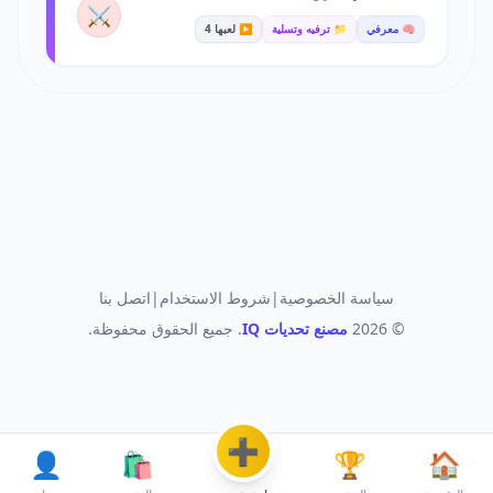
⚔️
🧠 معرفي
📁 ترفيه وتسلية
▶️ لعبها 4
سياسة الخصوصية
|
شروط الاستخدام
|
اتصل بنا
© 2026
مصنع تحديات IQ
. جميع الحقوق محفوظة.
➕
👤
🛍️
🏆
🏠