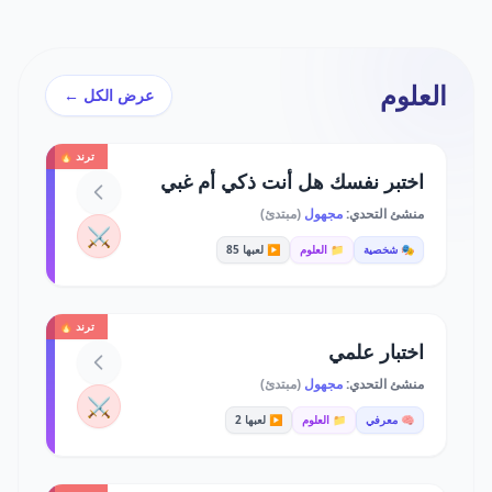
العلوم
عرض الكل ←
ترند 🔥
اختبر نفسك هل أنت ذكي أم غبي
منشئ التحدي:
مجهول
(مبتدئ)
⚔️
🎭 شخصية
📁 العلوم
▶️ لعبها 85
ترند 🔥
اختبار علمي
منشئ التحدي:
مجهول
(مبتدئ)
⚔️
🧠 معرفي
📁 العلوم
▶️ لعبها 2