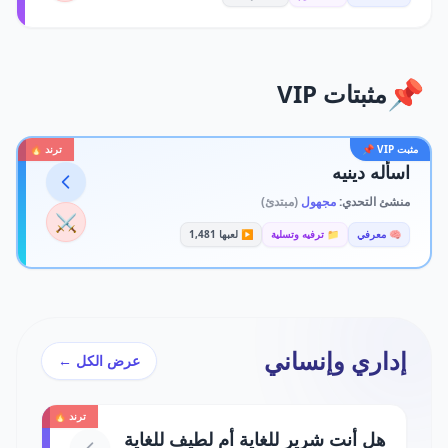
📌
مثبتات VIP
مثبت VIP 📌
ترند 🔥
اسأله دينيه
منشئ التحدي:
مجهول
(مبتدئ)
⚔️
🧠 معرفي
📁 ترفيه وتسلية
▶️ لعبها 1,481
إداري وإنساني
عرض الكل ←
ترند 🔥
هل أنت شرير للغاية أم لطيف للغاية