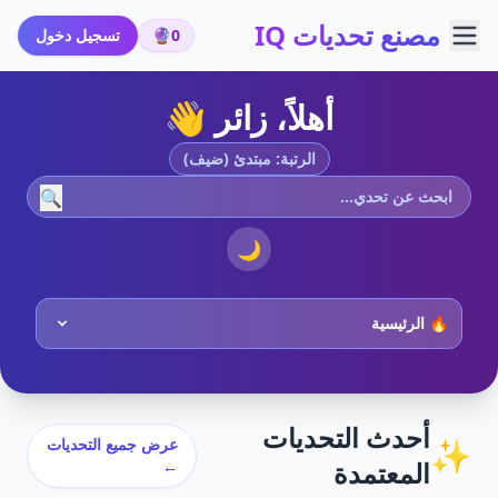
مصنع تحديات IQ
0
🔮
تسجيل دخول
أهلاً، زائر 👋
الرتبة: مبتدئ (ضيف)
🔍
🌙
أحدث التحديات
✨
عرض جميع التحديات
المعتمدة
←