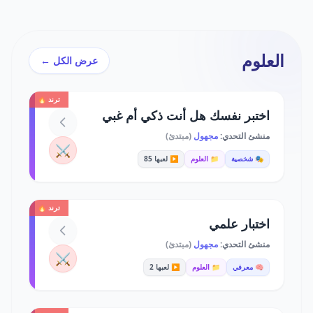
العلوم
عرض الكل ←
ترند 🔥
اختبر نفسك هل أنت ذكي أم غبي
منشئ التحدي:
مجهول
(مبتدئ)
⚔️
🎭 شخصية
📁 العلوم
▶️ لعبها 85
ترند 🔥
اختبار علمي
منشئ التحدي:
مجهول
(مبتدئ)
⚔️
🧠 معرفي
📁 العلوم
▶️ لعبها 2