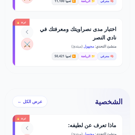
🧠 معرفي
📁 الرياضة
▶️ لعبها 11,100
ترند 🔥
اختبار مدى نصراويتك ومعرفتك في
نادي النصر
⚔️
منشئ التحدي:
مجهول
(مبتدئ)
🧠 معرفي
📁 الرياضة
▶️ لعبها 50,421
الشخصية
عرض الكل ←
ترند 🔥
ماذا تعرف عن لطيفه:
منشئ التحدي:
مجهول
(مبتدئ)