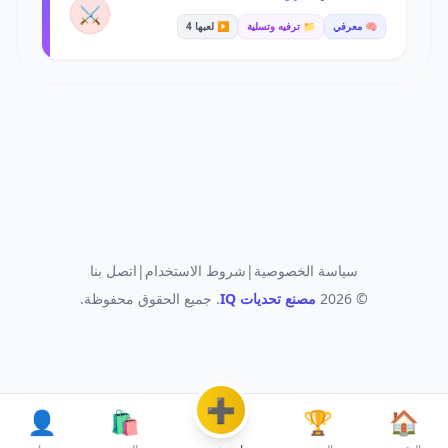
⚔️
🧠 معرفي
📁 ترفيه وتسلية
▶️ لعبها 4
سياسة الخصوصية
|
شروط الاستخدام
|
اتصل بنا
© 2026
مصنع تحديات IQ
. جميع الحقوق محفوظة.
➕
👤
🛍️
🏆
🏠