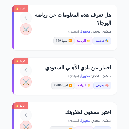
ترند 🔥
هل تعرف هذه المعلومات عن رياضة
اليوجا؟
⚔️
منشئ التحدي:
مجهول
(مبتدئ)
🎭 شخصية
📁 الرياضة
▶️ لعبها 199
ترند 🔥
اختبار عن نادي الأهلي السعودي
منشئ التحدي:
مجهول
(مبتدئ)
⚔️
🧠 معرفي
📁 الرياضة
▶️ لعبها 2,696
ترند 🔥
اختبر مستوى اهلاويتك
منشئ التحدي:
مجهول
(مبتدئ)
⚔️