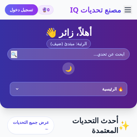
مصنع تحديات IQ
0
🔮
تسجيل دخول
أهلاً، زائر 👋
الرتبة: مبتدئ (ضيف)
🔍
🌙
أحدث التحديات
✨
عرض جميع التحديات
المعتمدة
←