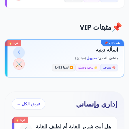
📌
مثبتات VIP
مثبت VIP 📌
ترند 🔥
اسأله دينيه
منشئ التحدي:
مجهول
(مبتدئ)
⚔️
🧠 معرفي
📁 ترفيه وتسلية
▶️ لعبها 1,482
إداري وإنساني
عرض الكل ←
ترند 🔥
هل أنت شرير للغاية أم لطيف للغاية