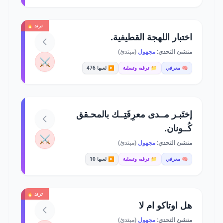
ترند 🔥
اختبار اللهجة القطيفية.
منشئ التحدي:
مجهول
(مبتدئ)
⚔️
🧠 معرفي
📁 ترفيه وتسلية
▶️ لعبها 476
إختَبـر مــدى معرِفَتِــك بالمحـقق
كُــونان.
⚔️
منشئ التحدي:
مجهول
(مبتدئ)
🧠 معرفي
📁 ترفيه وتسلية
▶️ لعبها 10
ترند 🔥
هل اوتاكو ام لا
منشئ التحدي:
مجهول
(مبتدئ)