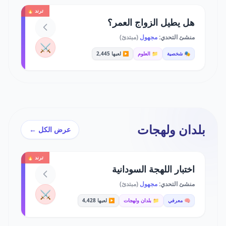
ترند 🔥
هل يطيل الزواج العمر؟
منشئ التحدي:
مجهول
(مبتدئ)
⚔️
🎭 شخصية
📁 العلوم
▶️ لعبها 2,445
بلدان ولهجات
عرض الكل ←
ترند 🔥
اختبار اللهجة السودانية
منشئ التحدي:
مجهول
(مبتدئ)
⚔️
🧠 معرفي
📁 بلدان ولهجات
▶️ لعبها 4,428