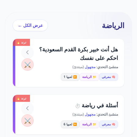
الرياضة
عرض الكل ←
ترند 🔥
هل أنت خبير بكرة القدم السعودية؟
احكم على نفسك
⚔️
منشئ التحدي:
مجهول
(مبتدئ)
🧠 معرفي
📁 الرياضة
▶️ لعبها 1
ترند 🔥
أسئلة في رياضة
⏱️
منشئ التحدي:
مجهول
(مبتدئ)
⚔️
🧠 معرفي
📁 الرياضة
▶️ لعبها 6