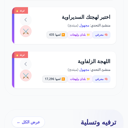
ترند 🔥
اختبر لهجتك السديراوية
منشئ التحدي:
مجهول
(مبتدئ)
⚔️
🧠 معرفي
📁 بلدان ولهجات
▶️ لعبها 435
ترند 🔥
اللهجة الزلفاوية
منشئ التحدي:
مجهول
(مبتدئ)
⚔️
🧠 معرفي
📁 بلدان ولهجات
▶️ لعبها 17,296
ترفيه وتسلية
عرض الكل ←