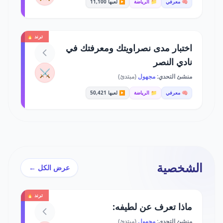
🧠 معرفي
📁 الرياضة
▶️ لعبها 11,100
ترند 🔥
اختبار مدى نصراويتك ومعرفتك في
نادي النصر
⚔️
منشئ التحدي:
مجهول
(مبتدئ)
🧠 معرفي
📁 الرياضة
▶️ لعبها 50,421
الشخصية
عرض الكل ←
ترند 🔥
ماذا تعرف عن لطيفه:
منشئ التحدي:
مجهول
(مبتدئ)