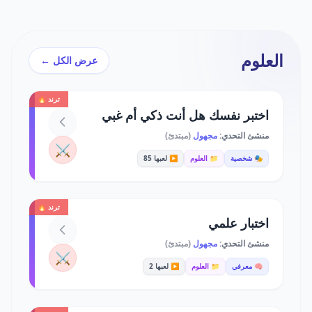
العلوم
عرض الكل ←
ترند 🔥
اختبر نفسك هل أنت ذكي أم غبي
منشئ التحدي:
مجهول
(مبتدئ)
⚔️
🎭 شخصية
📁 العلوم
▶️ لعبها 85
ترند 🔥
اختبار علمي
منشئ التحدي:
مجهول
(مبتدئ)
⚔️
🧠 معرفي
📁 العلوم
▶️ لعبها 2