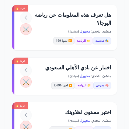
ترند 🔥
هل تعرف هذه المعلومات عن رياضة
اليوجا؟
⚔️
منشئ التحدي:
مجهول
(مبتدئ)
🎭 شخصية
📁 الرياضة
▶️ لعبها 199
ترند 🔥
اختبار عن نادي الأهلي السعودي
منشئ التحدي:
مجهول
(مبتدئ)
⚔️
🧠 معرفي
📁 الرياضة
▶️ لعبها 2,696
ترند 🔥
اختبر مستوى اهلاويتك
منشئ التحدي:
مجهول
(مبتدئ)
⚔️