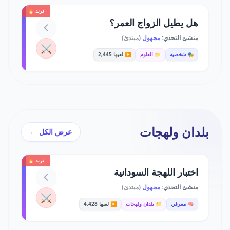
ترند 🔥
هل يطيل الزواج العمر؟
منشئ التحدي:
مجهول
(مبتدئ)
⚔️
🎭 شخصية
📁 العلوم
▶️ لعبها 2,445
بلدان ولهجات
عرض الكل ←
ترند 🔥
اختبار اللهجة السودانية
منشئ التحدي:
مجهول
(مبتدئ)
⚔️
🧠 معرفي
📁 بلدان ولهجات
▶️ لعبها 4,428