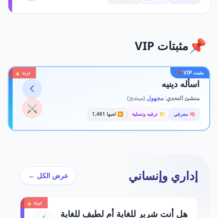
📌
مثبتات VIP
مثبت VIP 📌
ترند 🔥
اسأله دينيه
منشئ التحدي:
مجهول
(مبتدئ)
⚔️
🧠 معرفي
📁 ترفيه وتسلية
▶️ لعبها 1,481
إداري وإنساني
عرض الكل ←
ترند 🔥
هل أنت شرير للغاية أم لطيف للغاية