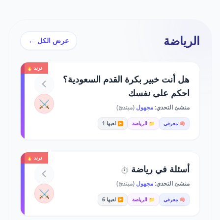
الرياضة
عرض الكل ←
ترند 🔥
هل أنت خبير بكرة القدم السعودية؟
احكم على نفسك
⚔️
منشئ التحدي:
مجهول
(مبتدئ)
🧠 معرفي
📁 الرياضة
▶️ لعبها 1
ترند 🔥
أسئلة في رياضة
⏱️
منشئ التحدي:
مجهول
(مبتدئ)
⚔️
🧠 معرفي
📁 الرياضة
▶️ لعبها 6