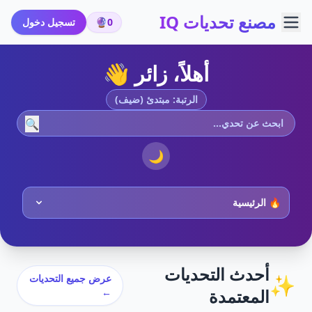
مصنع تحديات IQ
0
🔮
تسجيل دخول
أهلاً، زائر 👋
الرتبة: مبتدئ (ضيف)
🔍
🌙
أحدث التحديات
✨
عرض جميع التحديات
المعتمدة
←