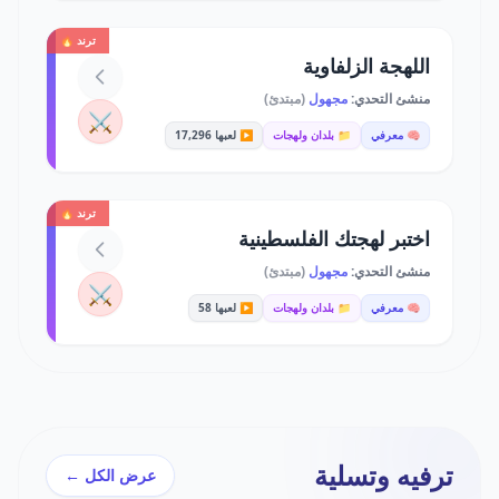
ترند 🔥
اللهجة الزلفاوية
منشئ التحدي:
مجهول
(مبتدئ)
⚔️
🧠 معرفي
📁 بلدان ولهجات
▶️ لعبها 17,296
ترند 🔥
اختبر لهجتك الفلسطينية
منشئ التحدي:
مجهول
(مبتدئ)
⚔️
🧠 معرفي
📁 بلدان ولهجات
▶️ لعبها 58
ترفيه وتسلية
عرض الكل ←