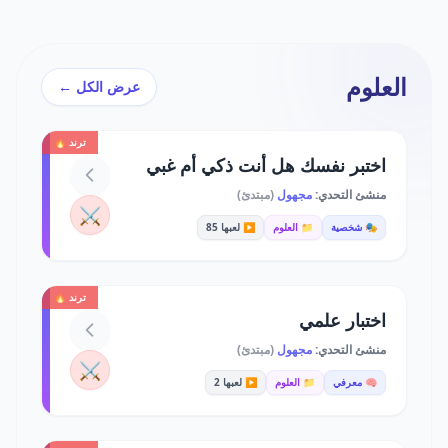
العلوم
عرض الكل ←
ترند 🔥
اختبر نفسك هل أنت ذكي أم غبي
منشئ التحدي:
مجهول
(مبتدئ)
⚔️
🎭 شخصية
📁 العلوم
▶️ لعبها 85
ترند 🔥
اختبار علمي
منشئ التحدي:
مجهول
(مبتدئ)
⚔️
🧠 معرفي
📁 العلوم
▶️ لعبها 2