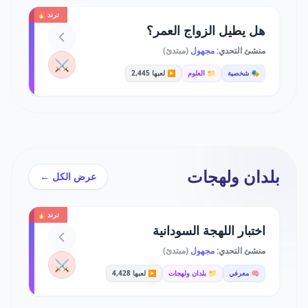
ترند 🔥
هل يطيل الزواج العمر؟
منشئ التحدي:
مجهول
(مبتدئ)
⚔️
🎭 شخصية
📁 العلوم
▶️ لعبها 2,445
بلدان ولهجات
عرض الكل ←
ترند 🔥
اختبار اللهجة السودانية
منشئ التحدي:
مجهول
(مبتدئ)
⚔️
🧠 معرفي
📁 بلدان ولهجات
▶️ لعبها 4,428