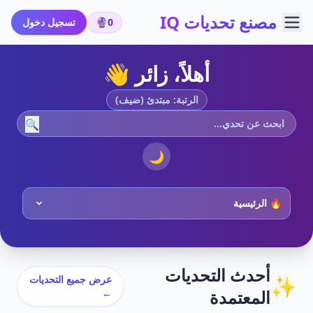
مصنع تحديات IQ
0
🔮
تسجيل دخول
أهلاً، زائر 👋
الرتبة: مبتدئ (ضيف)
🔍
🌙
أحدث التحديات
✨
عرض جميع التحديات
المعتمدة
←