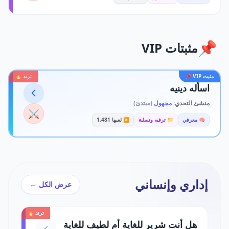
📌
مثبتات VIP
مثبت VIP 📌
ترند 🔥
اسأله دينيه
منشئ التحدي:
مجهول
(مبتدئ)
⚔️
🧠 معرفي
📁 ترفيه وتسلية
▶️ لعبها 1,481
إداري وإنساني
عرض الكل ←
ترند 🔥
هل أنت شرير للغاية أم لطيف للغاية