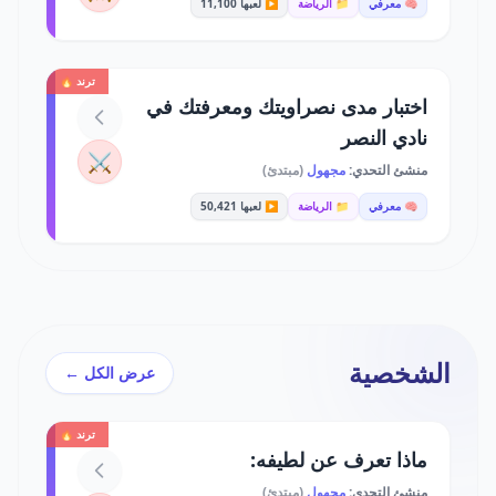
🧠 معرفي
📁 الرياضة
▶️ لعبها 11,100
ترند 🔥
اختبار مدى نصراويتك ومعرفتك في
نادي النصر
⚔️
منشئ التحدي:
مجهول
(مبتدئ)
🧠 معرفي
📁 الرياضة
▶️ لعبها 50,421
الشخصية
عرض الكل ←
ترند 🔥
ماذا تعرف عن لطيفه:
منشئ التحدي:
مجهول
(مبتدئ)