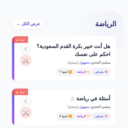
الرياضة
عرض الكل ←
ترند 🔥
هل أنت خبير بكرة القدم السعودية؟
احكم على نفسك
⚔️
منشئ التحدي:
مجهول
(مبتدئ)
🧠 معرفي
📁 الرياضة
▶️ لعبها 1
ترند 🔥
أسئلة في رياضة
⏱️
منشئ التحدي:
مجهول
(مبتدئ)
⚔️
🧠 معرفي
📁 الرياضة
▶️ لعبها 6