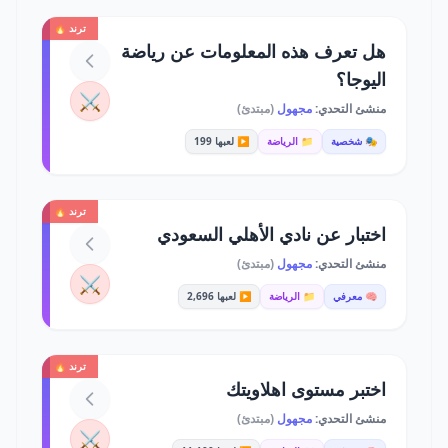
ترند 🔥
هل تعرف هذه المعلومات عن رياضة
اليوجا؟
⚔️
منشئ التحدي:
مجهول
(مبتدئ)
🎭 شخصية
📁 الرياضة
▶️ لعبها 199
ترند 🔥
اختبار عن نادي الأهلي السعودي
منشئ التحدي:
مجهول
(مبتدئ)
⚔️
🧠 معرفي
📁 الرياضة
▶️ لعبها 2,696
ترند 🔥
اختبر مستوى اهلاويتك
منشئ التحدي:
مجهول
(مبتدئ)
⚔️