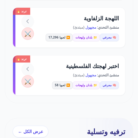
ترند 🔥
اللهجة الزلفاوية
منشئ التحدي:
مجهول
(مبتدئ)
⚔️
🧠 معرفي
📁 بلدان ولهجات
▶️ لعبها 17,296
ترند 🔥
اختبر لهجتك الفلسطينية
منشئ التحدي:
مجهول
(مبتدئ)
⚔️
🧠 معرفي
📁 بلدان ولهجات
▶️ لعبها 58
ترفيه وتسلية
عرض الكل ←