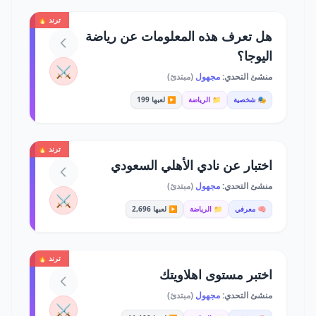
ترند 🔥
هل تعرف هذه المعلومات عن رياضة
اليوجا؟
⚔️
منشئ التحدي:
مجهول
(مبتدئ)
🎭 شخصية
📁 الرياضة
▶️ لعبها 199
ترند 🔥
اختبار عن نادي الأهلي السعودي
منشئ التحدي:
مجهول
(مبتدئ)
⚔️
🧠 معرفي
📁 الرياضة
▶️ لعبها 2,696
ترند 🔥
اختبر مستوى اهلاويتك
منشئ التحدي:
مجهول
(مبتدئ)
⚔️