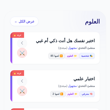
العلوم
عرض الكل ←
ترند 🔥
اختبر نفسك هل أنت ذكي أم غبي
منشئ التحدي:
مجهول
(مبتدئ)
⚔️
🎭 شخصية
📁 العلوم
▶️ لعبها 85
ترند 🔥
اختبار علمي
منشئ التحدي:
مجهول
(مبتدئ)
⚔️
🧠 معرفي
📁 العلوم
▶️ لعبها 2