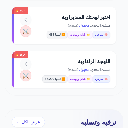
ترند 🔥
اختبر لهجتك السديراوية
منشئ التحدي:
مجهول
(مبتدئ)
⚔️
🧠 معرفي
📁 بلدان ولهجات
▶️ لعبها 435
ترند 🔥
اللهجة الزلفاوية
منشئ التحدي:
مجهول
(مبتدئ)
⚔️
🧠 معرفي
📁 بلدان ولهجات
▶️ لعبها 17,296
ترفيه وتسلية
عرض الكل ←