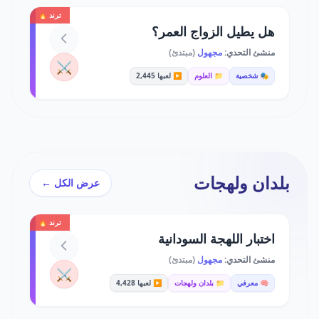
ترند 🔥
هل يطيل الزواج العمر؟
منشئ التحدي:
مجهول
(مبتدئ)
⚔️
🎭 شخصية
📁 العلوم
▶️ لعبها 2,445
بلدان ولهجات
عرض الكل ←
ترند 🔥
اختبار اللهجة السودانية
منشئ التحدي:
مجهول
(مبتدئ)
⚔️
🧠 معرفي
📁 بلدان ولهجات
▶️ لعبها 4,428