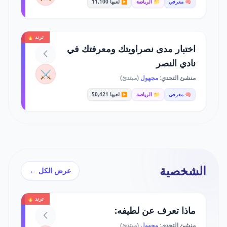
🧠 معرفي
📁 الرياضة
▶️ لعبها 11,100
ترند 🔥
اختبار مدى نصراويتك ومعرفتك في
نادي النصر
⚔️
منشئ التحدي:
مجهول
(مبتدئ)
🧠 معرفي
📁 الرياضة
▶️ لعبها 50,421
الشخصية
عرض الكل ←
ترند 🔥
ماذا تعرف عن لطيفه:
منشئ التحدي:
مجهول
(مبتدئ)