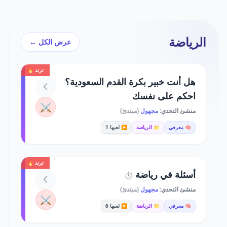
الرياضة
عرض الكل ←
ترند 🔥
هل أنت خبير بكرة القدم السعودية؟
احكم على نفسك
⚔️
منشئ التحدي:
مجهول
(مبتدئ)
🧠 معرفي
📁 الرياضة
▶️ لعبها 1
ترند 🔥
أسئلة في رياضة
⏱️
منشئ التحدي:
مجهول
(مبتدئ)
⚔️
🧠 معرفي
📁 الرياضة
▶️ لعبها 6