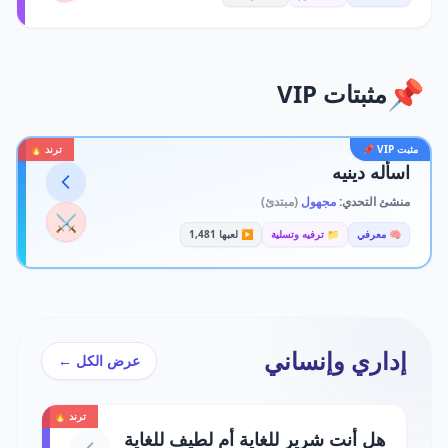
📌
مثبتات VIP
مثبت VIP 📌
ترند 🔥
اسأله دينيه
منشئ التحدي:
مجهول
(مبتدئ)
⚔️
🧠 معرفي
📁 ترفيه وتسلية
▶️ لعبها 1,481
إداري وإنساني
عرض الكل ←
ترند 🔥
هل أنت شرير للغاية أم لطيف للغاية