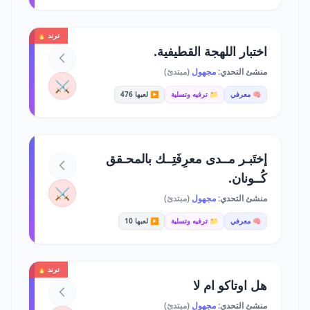
ترند 🔥
اختبار اللهجة القطيفية.
منشئ التحدي:
مجهول
(مبتدئ)
⚔️
🧠 معرفي
📁 ترفيه وتسلية
▶️ لعبها 476
إختَبـر مــدى معرِفَتِــك بالمحـقق
كُــونان.
⚔️
منشئ التحدي:
مجهول
(مبتدئ)
🧠 معرفي
📁 ترفيه وتسلية
▶️ لعبها 10
ترند 🔥
هل اوتاكو ام لا
منشئ التحدي:
مجهول
(مبتدئ)