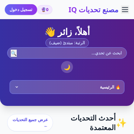
مصنع تحديات IQ
0
🔮
تسجيل دخول
أهلاً، زائر 👋
الرتبة: مبتدئ (ضيف)
🔍
🌙
أحدث التحديات
✨
عرض جميع التحديات
المعتمدة
←