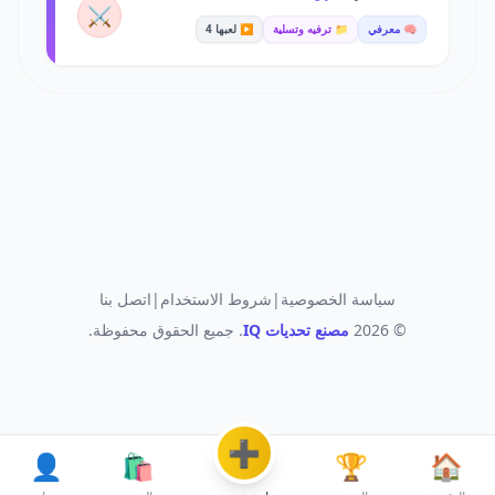
⚔️
🧠 معرفي
📁 ترفيه وتسلية
▶️ لعبها 4
سياسة الخصوصية
|
شروط الاستخدام
|
اتصل بنا
© 2026
مصنع تحديات IQ
. جميع الحقوق محفوظة.
➕
👤
🛍️
🏆
🏠