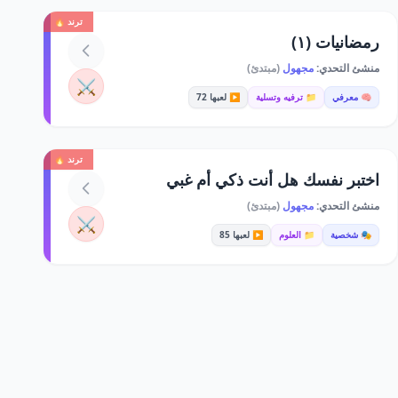
ترند 🔥
رمضانيات (١)
منشئ التحدي:
مجهول
(مبتدئ)
⚔️
🧠 معرفي
📁 ترفيه وتسلية
▶️ لعبها 72
ترند 🔥
اختبر نفسك هل أنت ذكي أم غبي
منشئ التحدي:
مجهول
(مبتدئ)
⚔️
🎭 شخصية
📁 العلوم
▶️ لعبها 85