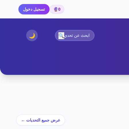
0
🔮
تسجيل دخول
🌙
🔍
عرض جميع التحديات ←