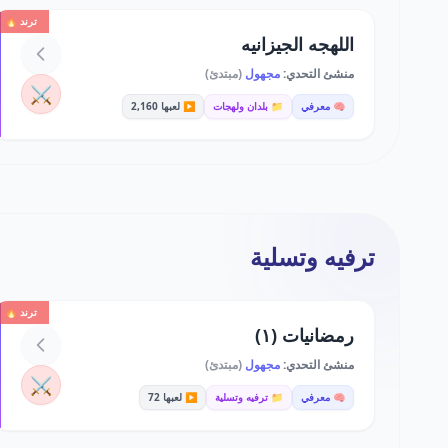
ترند 🔥
اللهجه الجيزانيه
منشئ التحدي:
مجهول
(مبتدئ)
⚔️
🧠 معرفي
📁 بلدان ولهجات
▶️ لعبها 2,160
ترفيه وتسلية
ترند 🔥
رمضانيات (١)
منشئ التحدي:
مجهول
(مبتدئ)
⚔️
🧠 معرفي
📁 ترفيه وتسلية
▶️ لعبها 72