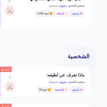
منشئ التحدي:
مجهول
(مبتدئ)
⚔️
🧠 معرفي
📁 الرياضة
▶️ لعبها 2,696
الشخصية
ترند 🔥
ماذا تعرف عن لطيفه:
منشئ التحدي:
مجهول
(مبتدئ)
⚔️
🧠 معرفي
📁 الشخصية
▶️ لعبها 38
ترند 🔥