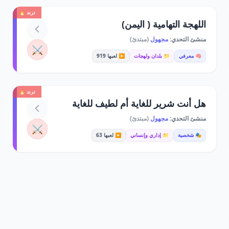
ترند 🔥
اللهجة التهامية ( اليمن)
منشئ التحدي:
مجهول
(مبتدئ)
⚔️
🧠 معرفي
📁 بلدان ولهجات
▶️ لعبها 919
ترند 🔥
هل أنت شرير للغاية أم لطيف للغاية
منشئ التحدي:
مجهول
(مبتدئ)
⚔️
🎭 شخصية
📁 إداري وإنساني
▶️ لعبها 63