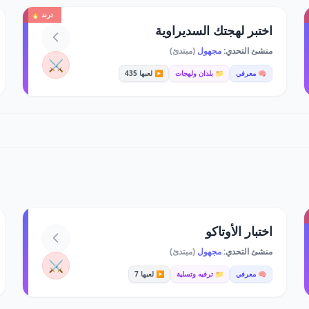
ترند 🔥
اختبر لهجتك السديراوية
منشئ التحدي:
مجهول
(مبتدئ)
⚔️
🧠 معرفي
📁 بلدان ولهجات
▶️ لعبها 435
اختبار الأوتاكو
منشئ التحدي:
مجهول
(مبتدئ)
⚔️
🧠 معرفي
📁 ترفيه وتسلية
▶️ لعبها 7