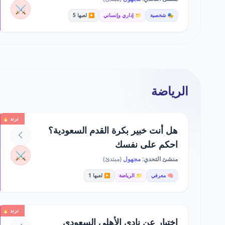
⚔️
🎭 شخصية
📁 إداري وإنساني
▶️ لعبها 5
الرياضة
ترند 🔥
هل أنت خبير بكرة القدم السعودية؟
احكم على نفسك
⚔️
منشئ التحدي:
مجهول
(مبتدئ)
🧠 معرفي
📁 الرياضة
▶️ لعبها 1
ترند 🔥
اختبار عن نادي الأهلي السعودي