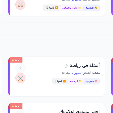
⚔️
🎭 شخصية
📁 إداري وإنساني
▶️ لعبها 17
ترند 🔥
أسئلة في رياضة
⏱️
منشئ التحدي:
مجهول
(مبتدئ)
⚔️
🧠 معرفي
📁 الرياضة
▶️ لعبها 6
ترند 🔥
اختبر مستوى اهلاويتك