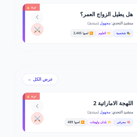
ترند 🔥
هل يطيل الزواج العمر؟
منشئ التحدي:
مجهول
(مبتدئ)
⚔️
🎭 شخصية
📁 العلوم
▶️ لعبها 2,445
عرض الكل ←
ترند 🔥
اللهجة الاماراتية 2
منشئ التحدي:
مجهول
(مبتدئ)
⚔️
🧠 معرفي
📁 بلدان ولهجات
▶️ لعبها 489