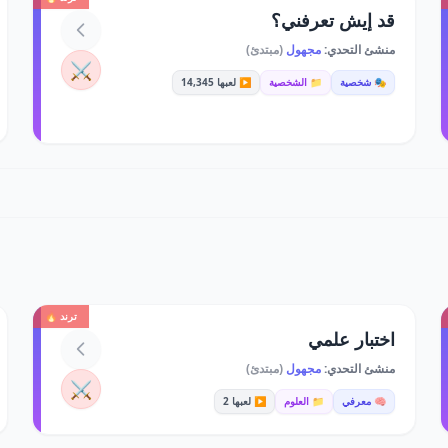
قد إيش تعرفني؟
منشئ التحدي:
مجهول
(مبتدئ)
⚔️
🎭 شخصية
📁 الشخصية
▶️ لعبها 14,345
ترند 🔥
اختبار علمي
منشئ التحدي:
مجهول
(مبتدئ)
⚔️
🧠 معرفي
📁 العلوم
▶️ لعبها 2