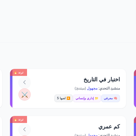
ترند 🔥
اختبار في التاريخ
منشئ التحدي:
مجهول
(مبتدئ)
⚔️
🧠 معرفي
📁 إداري وإنساني
▶️ لعبها 5
ترند 🔥
كم عمري
منشئ التحدي:
مجهول
(مبتدئ)