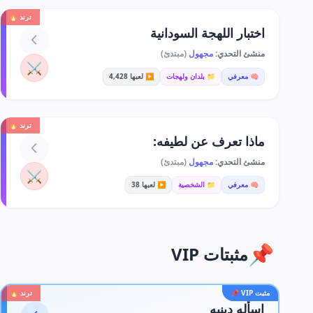
ترند 🔥
اختبار اللهجة السودانية
منشئ التحدي:
مجهول
(مبتدئ)
⚔️
🧠 معرفي
📁 بلدان ولهجات
▶️ لعبها 4,428
ترند 🔥
ماذا تعرف عن لطيفه:
منشئ التحدي:
مجهول
(مبتدئ)
⚔️
🧠 معرفي
📁 الشخصية
▶️ لعبها 38
📌
مثبتات VIP
مثبت VIP 📌
ترند 🔥
اسأله دينيه