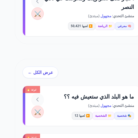
النصر
⚔️
منشئ التحدي:
مجهول
(مبتدئ)
🧠 معرفي
📁 الرياضة
▶️ لعبها 50,421
عرض الكل ←
ترند 🔥
ما هو البلد الذي ستعيش فيه ؟؟
منشئ التحدي:
مجهول
(مبتدئ)
⚔️
🎭 شخصية
📁 الشخصية
▶️ لعبها 12
ترند 🔥