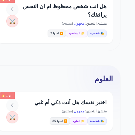
هل انت شخص محظوظ ام ان النحس
يرافقك؟
⚔️
منشئ التحدي:
مجهول
(مبتدئ)
🎭 شخصية
📁 الشخصية
▶️ لعبها 2
العلوم
ترند 🔥
اختبر نفسك هل أنت ذكي أم غبي
منشئ التحدي:
مجهول
(مبتدئ)
⚔️
🎭 شخصية
📁 العلوم
▶️ لعبها 85