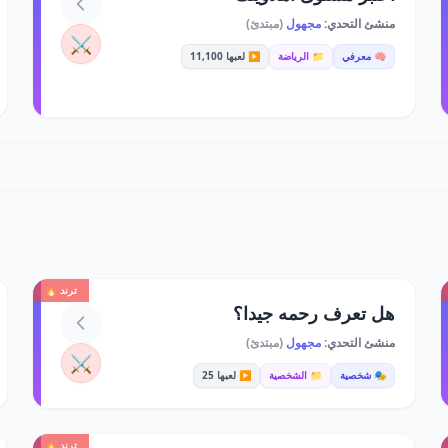
منشئ التحدي:
مجهول
(مبتدئ)
⚔️
🧠 معرفي
📁 الرياضة
▶️ لعبها 11,100
ترند 🔥
هل تعرف رحمه جيدا؟
منشئ التحدي:
مجهول
(مبتدئ)
⚔️
🎭 شخصية
📁 الشخصية
▶️ لعبها 25
ترند 🔥