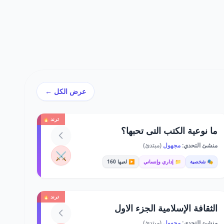
عرض الكل ←
ترند 🔥
ما نوعية الكتب التى تحبها؟
منشئ التحدي:
مجهول
(مبتدئ)
⚔️
🎭 شخصية
📁 إداري وإنساني
▶️ لعبها 160
ترند 🔥
الثقافة الإسلامية الجزء الاول
منشئ التحدي:
مجهول
(مبتدئ)