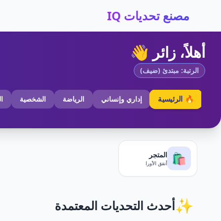
مصنع تحديات IQ
أهلاً، زائر 👋
الرتبة: مبتدئ (ضيف)
🔥 الرئيسية
إداري وإنساني
الرياضة
الشخصية
ا
المتجر
🛍️
أنفق الأورا
✨
أحدث التحديات المعتمدة