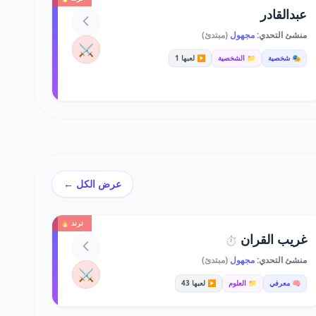
عبدالقادر
منشئ التحدي:
مجهول
(مبتدئ)
⚔️
🎭 شخصية
📁 الشخصية
▶️ لعبها 1
عرض الكل ←
ترند 🔥
غريب القران
⏱️
منشئ التحدي:
مجهول
(مبتدئ)
⚔️
🧠 معرفي
📁 العلوم
▶️ لعبها 43