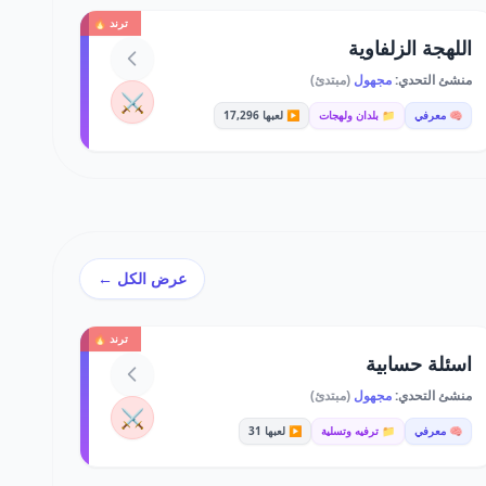
ترند 🔥
اللهجة الزلفاوية
منشئ التحدي:
مجهول
(مبتدئ)
⚔️
🧠 معرفي
📁 بلدان ولهجات
▶️ لعبها 17,296
عرض الكل ←
ترند 🔥
اسئلة حسابية
منشئ التحدي:
مجهول
(مبتدئ)
⚔️
🧠 معرفي
📁 ترفيه وتسلية
▶️ لعبها 31