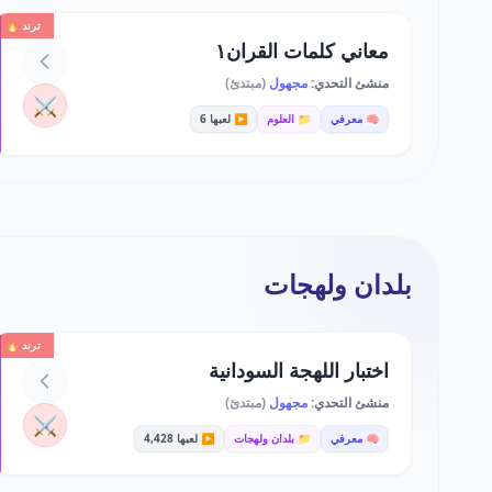
ترند 🔥
معاني كلمات القران١
منشئ التحدي:
مجهول
(مبتدئ)
⚔️
🧠 معرفي
📁 العلوم
▶️ لعبها 6
بلدان ولهجات
ترند 🔥
اختبار اللهجة السودانية
منشئ التحدي:
مجهول
(مبتدئ)
⚔️
🧠 معرفي
📁 بلدان ولهجات
▶️ لعبها 4,428