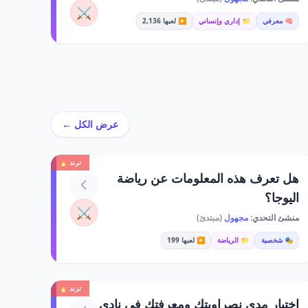
⚔️
🧠 معرفي
📁 إداري وإنساني
▶️ لعبها 2,136
عرض الكل ←
ترند 🔥
هل تعرف هذه المعلومات عن رياضة
اليوجا؟
⚔️
منشئ التحدي:
مجهول
(مبتدئ)
🎭 شخصية
📁 الرياضة
▶️ لعبها 199
ترند 🔥
اختبار مدى نصراويتك ومعرفتك في نادي