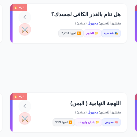
ترند 🔥
هل تنام بالقدر الكافى لجسدك؟
منشئ التحدي:
مجهول
(مبتدئ)
⚔️
🎭 شخصية
📁 العلوم
▶️ لعبها 7,281
ترند 🔥
اللهجة التهامية ( اليمن)
منشئ التحدي:
مجهول
(مبتدئ)
⚔️
🧠 معرفي
📁 بلدان ولهجات
▶️ لعبها 919