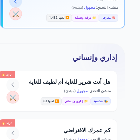
منشئ التحدي:
مجهول
(مبتدئ)
⚔️
🧠 معرفي
📁 ترفيه وتسلية
▶️ لعبها 1,482
إداري وإنساني
ترند 🔥
هل أنت شرير للغاية أم لطيف للغاية
منشئ التحدي:
مجهول
(مبتدئ)
⚔️
🎭 شخصية
📁 إداري وإنساني
▶️ لعبها 63
ترند 🔥
كم عمرك الافتراضي
منشئ التحدي:
مجهول
(مبتدئ)