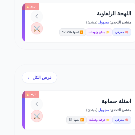
ترند 🔥
اللهجة الزلفاوية
منشئ التحدي:
مجهول
(مبتدئ)
⚔️
🧠 معرفي
📁 بلدان ولهجات
▶️ لعبها 17,296
عرض الكل ←
ترند 🔥
اسئلة حسابية
منشئ التحدي:
مجهول
(مبتدئ)
⚔️
🧠 معرفي
📁 ترفيه وتسلية
▶️ لعبها 31