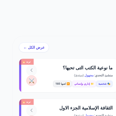
عرض الكل ←
ترند 🔥
ما نوعية الكتب التى تحبها؟
منشئ التحدي:
مجهول
(مبتدئ)
⚔️
🎭 شخصية
📁 إداري وإنساني
▶️ لعبها 160
ترند 🔥
الثقافة الإسلامية الجزء الاول
منشئ التحدي:
مجهول
(مبتدئ)