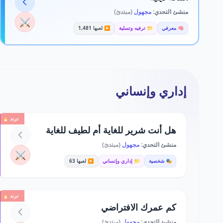
منشئ التحدي:
مجهول
(مبتدئ)
⚔️
🧠 معرفي
📁 ترفيه وتسلية
▶️ لعبها 1,481
إداري وإنساني
ترند 🔥
هل أنت شرير للغاية أم لطيف للغاية
منشئ التحدي:
مجهول
(مبتدئ)
⚔️
🎭 شخصية
📁 إداري وإنساني
▶️ لعبها 63
ترند 🔥
كم عمرك الافتراضي
منشئ التحدي:
مجهول
(مبتدئ)