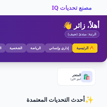
مصنع تحديات IQ
أهلاً، زائر 👋
الرتبة: مبتدئ (ضيف)
🔥 الرئيسية
إداري وإنساني
الرياضة
الشخصية
ا
المتجر
🛍️
أنفق الأورا
✨
أحدث التحديات المعتمدة