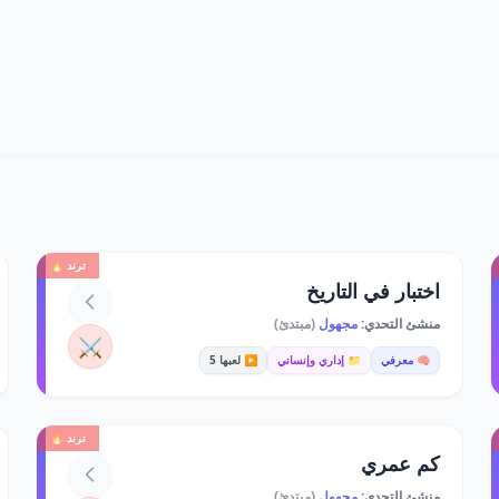
ترند 🔥
اختبار في التاريخ
منشئ التحدي:
مجهول
(مبتدئ)
⚔️
🧠 معرفي
📁 إداري وإنساني
▶️ لعبها 5
ترند 🔥
كم عمري
منشئ التحدي:
مجهول
(مبتدئ)