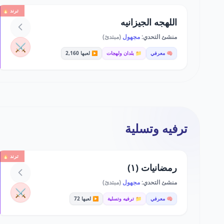
ترند 🔥
اللهجه الجيزانيه
منشئ التحدي:
مجهول
(مبتدئ)
⚔️
🧠 معرفي
📁 بلدان ولهجات
▶️ لعبها 2,160
ترفيه وتسلية
ترند 🔥
رمضانيات (١)
منشئ التحدي:
مجهول
(مبتدئ)
⚔️
🧠 معرفي
📁 ترفيه وتسلية
▶️ لعبها 72