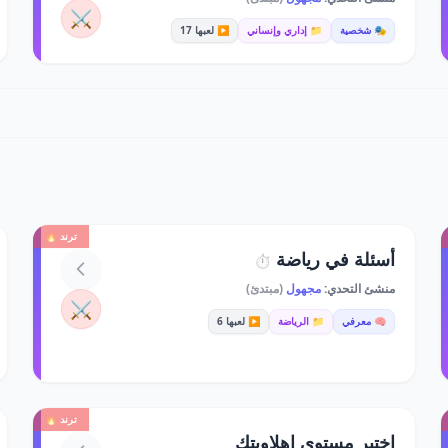
⚔️
🎭 شخصية
📁 إداري وإنساني
▶️ لعبها 17
ترند 🔥
أسئلة في رياضة
⏱️
منشئ التحدي:
مجهول
(مبتدئ)
⚔️
🧠 معرفي
📁 الرياضة
▶️ لعبها 6
ترند 🔥
اختبر مستوى اهلاويتك