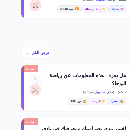
⚔️
🧠 معرفي
📁 إداري وإنساني
▶️ لعبها 2,136
عرض الكل ←
ترند 🔥
هل تعرف هذه المعلومات عن رياضة
اليوجا؟
⚔️
منشئ التحدي:
مجهول
(مبتدئ)
🎭 شخصية
📁 الرياضة
▶️ لعبها 199
ترند 🔥
اختبار مدى نصراويتك ومعرفتك في نادي