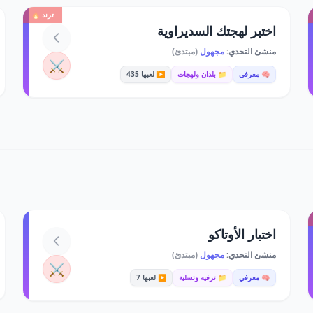
ترند 🔥
اختبر لهجتك السديراوية
منشئ التحدي:
مجهول
(مبتدئ)
⚔️
🧠 معرفي
📁 بلدان ولهجات
▶️ لعبها 435
اختبار الأوتاكو
منشئ التحدي:
مجهول
(مبتدئ)
⚔️
🧠 معرفي
📁 ترفيه وتسلية
▶️ لعبها 7