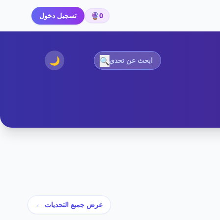
0
🔮
تسجيل دخول
🌙
🔍
عرض جميع التحديات ←