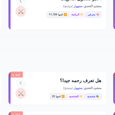
منشئ التحدي:
مجهول
(مبتدئ)
⚔️
🧠 معرفي
📁 الرياضة
▶️ لعبها 11,100
ترند 🔥
هل تعرف رحمه جيدا؟
منشئ التحدي:
مجهول
(مبتدئ)
⚔️
🎭 شخصية
📁 الشخصية
▶️ لعبها 25
ترند 🔥