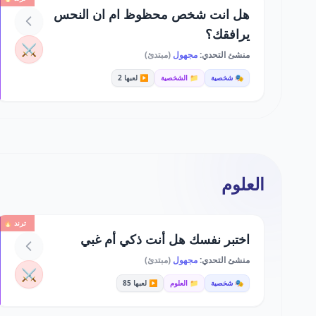
هل انت شخص محظوظ ام ان النحس
يرافقك؟
⚔️
منشئ التحدي:
مجهول
(مبتدئ)
🎭 شخصية
📁 الشخصية
▶️ لعبها 2
العلوم
ترند 🔥
اختبر نفسك هل أنت ذكي أم غبي
منشئ التحدي:
مجهول
(مبتدئ)
⚔️
🎭 شخصية
📁 العلوم
▶️ لعبها 85