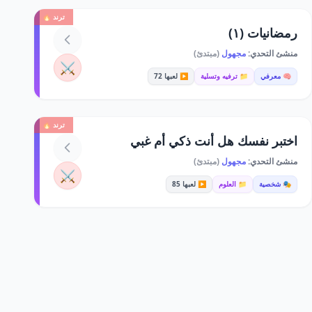
ترند 🔥
رمضانيات (١)
منشئ التحدي:
مجهول
(مبتدئ)
⚔️
🧠 معرفي
📁 ترفيه وتسلية
▶️ لعبها 72
ترند 🔥
اختبر نفسك هل أنت ذكي أم غبي
منشئ التحدي:
مجهول
(مبتدئ)
⚔️
🎭 شخصية
📁 العلوم
▶️ لعبها 85