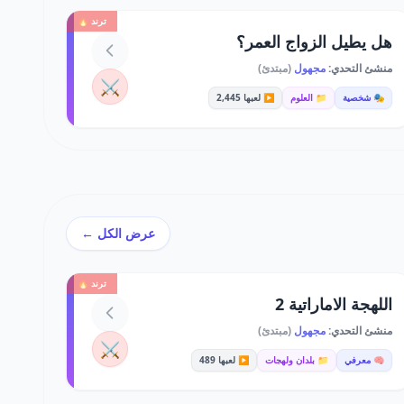
ترند 🔥
هل يطيل الزواج العمر؟
منشئ التحدي:
مجهول
(مبتدئ)
⚔️
🎭 شخصية
📁 العلوم
▶️ لعبها 2,445
عرض الكل ←
ترند 🔥
اللهجة الاماراتية 2
منشئ التحدي:
مجهول
(مبتدئ)
⚔️
🧠 معرفي
📁 بلدان ولهجات
▶️ لعبها 489