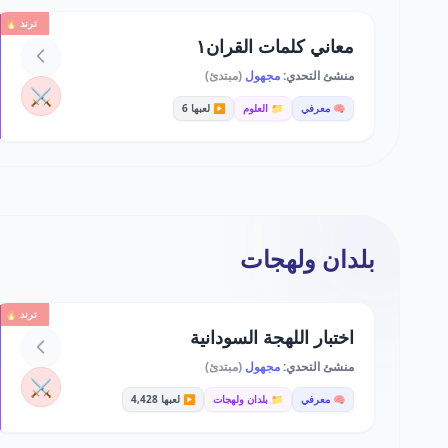
ترند 🔥
معاني كلمات القران١
منشئ التحدي:
مجهول
(مبتدئ)
⚔️
🧠 معرفي
📁 العلوم
▶️ لعبها 6
بلدان ولهجات
ترند 🔥
اختبار اللهجة السودانية
منشئ التحدي:
مجهول
(مبتدئ)
⚔️
🧠 معرفي
📁 بلدان ولهجات
▶️ لعبها 4,428