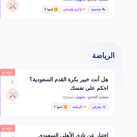
⚔️
🎭 شخصية
📁 إداري وإنساني
▶️ لعبها 5
الرياضة
ترند 🔥
هل أنت خبير بكرة القدم السعودية؟
احكم على نفسك
⚔️
منشئ التحدي:
مجهول
(مبتدئ)
🧠 معرفي
📁 الرياضة
▶️ لعبها 1
ترند 🔥
اختبار عن نادي الأهلي السعودي