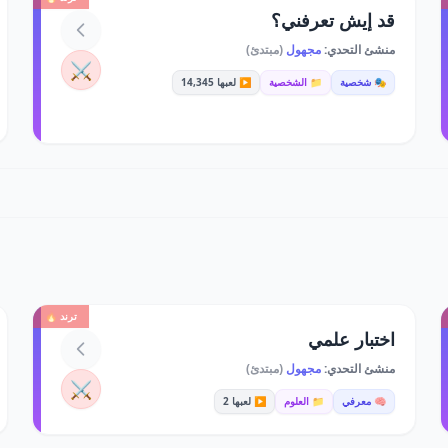
قد إيش تعرفني؟
منشئ التحدي:
مجهول
(مبتدئ)
⚔️
🎭 شخصية
📁 الشخصية
▶️ لعبها 14,345
ترند 🔥
اختبار علمي
منشئ التحدي:
مجهول
(مبتدئ)
⚔️
🧠 معرفي
📁 العلوم
▶️ لعبها 2