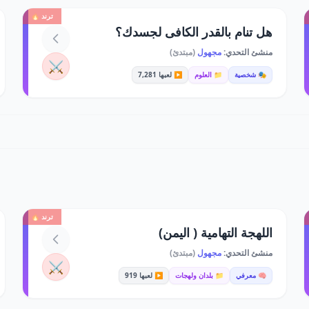
ترند 🔥
هل تنام بالقدر الكافى لجسدك؟
منشئ التحدي:
مجهول
(مبتدئ)
⚔️
🎭 شخصية
📁 العلوم
▶️ لعبها 7,281
ترند 🔥
اللهجة التهامية ( اليمن)
منشئ التحدي:
مجهول
(مبتدئ)
⚔️
🧠 معرفي
📁 بلدان ولهجات
▶️ لعبها 919