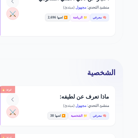
منشئ التحدي:
مجهول
(مبتدئ)
⚔️
🧠 معرفي
📁 الرياضة
▶️ لعبها 2,696
الشخصية
ترند 🔥
ماذا تعرف عن لطيفه:
منشئ التحدي:
مجهول
(مبتدئ)
⚔️
🧠 معرفي
📁 الشخصية
▶️ لعبها 38
ترند 🔥