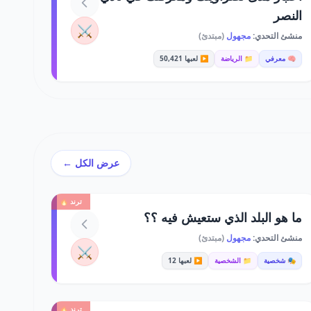
النصر
⚔️
منشئ التحدي:
مجهول
(مبتدئ)
🧠 معرفي
📁 الرياضة
▶️ لعبها 50,421
عرض الكل ←
ترند 🔥
ما هو البلد الذي ستعيش فيه ؟؟
منشئ التحدي:
مجهول
(مبتدئ)
⚔️
🎭 شخصية
📁 الشخصية
▶️ لعبها 12
ترند 🔥