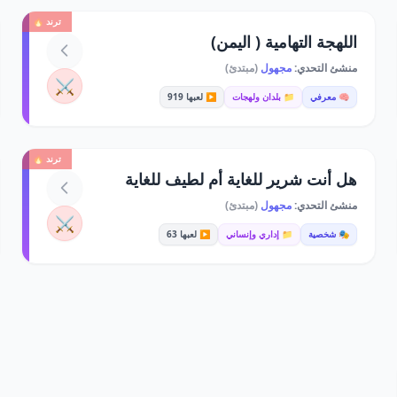
ترند 🔥
اللهجة التهامية ( اليمن)
منشئ التحدي:
مجهول
(مبتدئ)
⚔️
🧠 معرفي
📁 بلدان ولهجات
▶️ لعبها 919
ترند 🔥
هل أنت شرير للغاية أم لطيف للغاية
منشئ التحدي:
مجهول
(مبتدئ)
⚔️
🎭 شخصية
📁 إداري وإنساني
▶️ لعبها 63