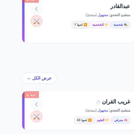
عبدالقادر
منشئ التحدي:
مجهول
(مبتدئ)
⚔️
🎭 شخصية
📁 الشخصية
▶️ لعبها 1
عرض الكل ←
ترند 🔥
غريب القران
⏱️
منشئ التحدي:
مجهول
(مبتدئ)
⚔️
🧠 معرفي
📁 العلوم
▶️ لعبها 43