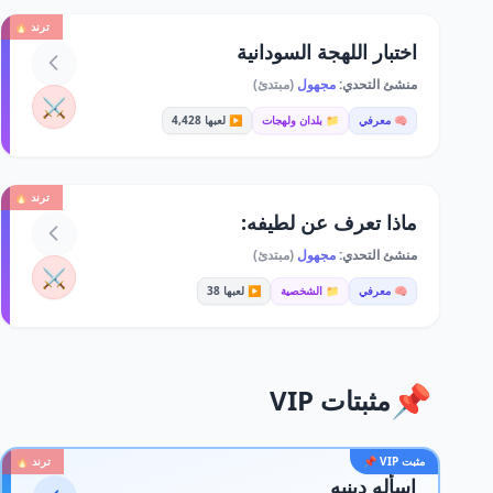
ترند 🔥
اختبار اللهجة السودانية
منشئ التحدي:
مجهول
(مبتدئ)
⚔️
🧠 معرفي
📁 بلدان ولهجات
▶️ لعبها 4,428
ترند 🔥
ماذا تعرف عن لطيفه:
منشئ التحدي:
مجهول
(مبتدئ)
⚔️
🧠 معرفي
📁 الشخصية
▶️ لعبها 38
📌
مثبتات VIP
مثبت VIP 📌
ترند 🔥
اسأله دينيه