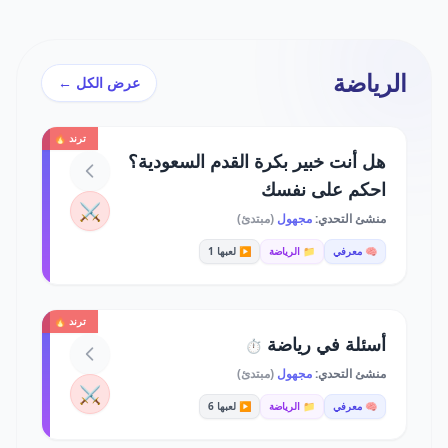
الرياضة
عرض الكل ←
ترند 🔥
هل أنت خبير بكرة القدم السعودية؟
احكم على نفسك
⚔️
منشئ التحدي:
مجهول
(مبتدئ)
🧠 معرفي
📁 الرياضة
▶️ لعبها 1
ترند 🔥
أسئلة في رياضة
⏱️
منشئ التحدي:
مجهول
(مبتدئ)
⚔️
🧠 معرفي
📁 الرياضة
▶️ لعبها 6