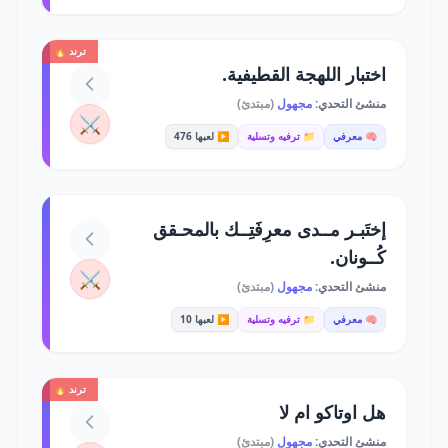
ترند 🔥
اختبار اللهجة القطيفية.
منشئ التحدي:
مجهول
(مبتدئ)
⚔️
🧠 معرفي
📁 ترفيه وتسلية
▶️ لعبها 476
إختَبـر مــدى معرِفَتِــك بالمحـقق
كُــونان.
⚔️
منشئ التحدي:
مجهول
(مبتدئ)
🧠 معرفي
📁 ترفيه وتسلية
▶️ لعبها 10
ترند 🔥
هل اوتاكو ام لا
منشئ التحدي:
مجهول
(مبتدئ)