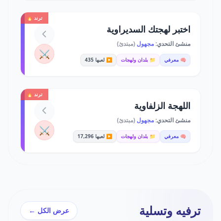
ترند 🔥
اختبر لهجتك السديراوية
منشئ التحدي:
مجهول
(مبتدئ)
⚔️
🧠 معرفي
📁 بلدان ولهجات
▶️ لعبها 435
ترند 🔥
اللهجة الزلفاوية
منشئ التحدي:
مجهول
(مبتدئ)
⚔️
🧠 معرفي
📁 بلدان ولهجات
▶️ لعبها 17,296
ترفيه وتسلية
عرض الكل ←