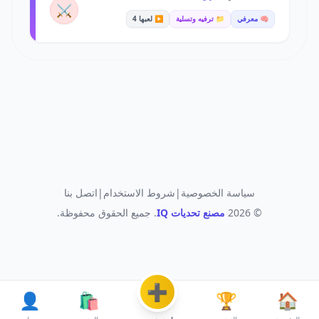
⚔️
🧠 معرفي
📁 ترفيه وتسلية
▶️ لعبها 4
سياسة الخصوصية
|
شروط الاستخدام
|
اتصل بنا
© 2026
مصنع تحديات IQ
. جميع الحقوق محفوظة.
➕
👤
🛍️
🏆
🏠