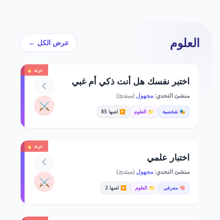
العلوم
عرض الكل ←
ترند 🔥
اختبر نفسك هل أنت ذكي أم غبي
منشئ التحدي:
مجهول
(مبتدئ)
⚔️
🎭 شخصية
📁 العلوم
▶️ لعبها 85
ترند 🔥
اختبار علمي
منشئ التحدي:
مجهول
(مبتدئ)
⚔️
🧠 معرفي
📁 العلوم
▶️ لعبها 2