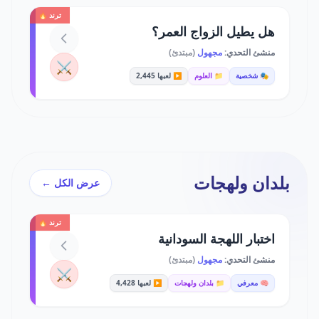
ترند 🔥
هل يطيل الزواج العمر؟
منشئ التحدي:
مجهول
(مبتدئ)
⚔️
🎭 شخصية
📁 العلوم
▶️ لعبها 2,445
بلدان ولهجات
عرض الكل ←
ترند 🔥
اختبار اللهجة السودانية
منشئ التحدي:
مجهول
(مبتدئ)
⚔️
🧠 معرفي
📁 بلدان ولهجات
▶️ لعبها 4,428