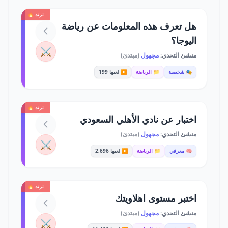
ترند 🔥
هل تعرف هذه المعلومات عن رياضة
اليوجا؟
⚔️
منشئ التحدي:
مجهول
(مبتدئ)
🎭 شخصية
📁 الرياضة
▶️ لعبها 199
ترند 🔥
اختبار عن نادي الأهلي السعودي
منشئ التحدي:
مجهول
(مبتدئ)
⚔️
🧠 معرفي
📁 الرياضة
▶️ لعبها 2,696
ترند 🔥
اختبر مستوى اهلاويتك
منشئ التحدي:
مجهول
(مبتدئ)
⚔️