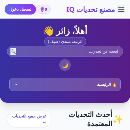
مصنع تحديات IQ
0
🔮
تسجيل دخول
أهلاً، زائر 👋
الرتبة: مبتدئ (ضيف)
🔍
🌙
أحدث التحديات
✨
عرض جميع التحديات
المعتمدة
←