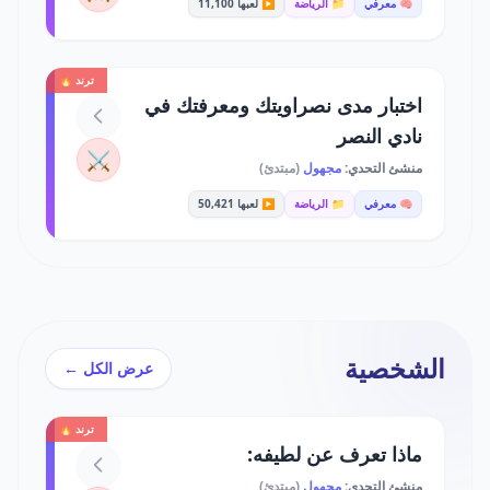
🧠 معرفي
📁 الرياضة
▶️ لعبها 11,100
ترند 🔥
اختبار مدى نصراويتك ومعرفتك في
نادي النصر
⚔️
منشئ التحدي:
مجهول
(مبتدئ)
🧠 معرفي
📁 الرياضة
▶️ لعبها 50,421
الشخصية
عرض الكل ←
ترند 🔥
ماذا تعرف عن لطيفه:
منشئ التحدي:
مجهول
(مبتدئ)