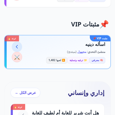
📌
مثبتات VIP
مثبت VIP 📌
ترند 🔥
اسأله دينيه
منشئ التحدي:
مجهول
(مبتدئ)
⚔️
🧠 معرفي
📁 ترفيه وتسلية
▶️ لعبها 1,482
إداري وإنساني
عرض الكل ←
ترند 🔥
هل أنت شرير للغاية أم لطيف للغاية