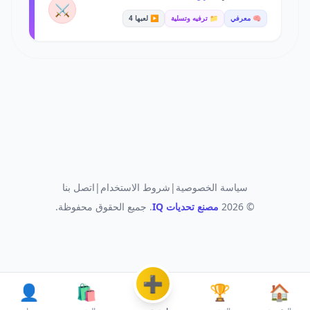
⚔️
🧠 معرفي
📁 ترفيه وتسلية
▶️ لعبها 4
سياسة الخصوصية
|
شروط الاستخدام
|
اتصل بنا
© 2026
مصنع تحديات IQ
. جميع الحقوق محفوظة.
➕
👤
🛍️
🏆
🏠