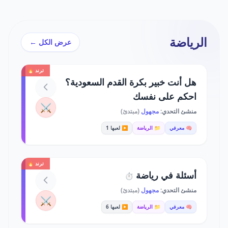
الرياضة
عرض الكل ←
ترند 🔥
هل أنت خبير بكرة القدم السعودية؟
احكم على نفسك
⚔️
منشئ التحدي:
مجهول
(مبتدئ)
🧠 معرفي
📁 الرياضة
▶️ لعبها 1
ترند 🔥
أسئلة في رياضة
⏱️
منشئ التحدي:
مجهول
(مبتدئ)
⚔️
🧠 معرفي
📁 الرياضة
▶️ لعبها 6