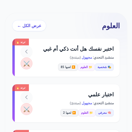
العلوم
عرض الكل ←
ترند 🔥
اختبر نفسك هل أنت ذكي أم غبي
منشئ التحدي:
مجهول
(مبتدئ)
⚔️
🎭 شخصية
📁 العلوم
▶️ لعبها 85
ترند 🔥
اختبار علمي
منشئ التحدي:
مجهول
(مبتدئ)
⚔️
🧠 معرفي
📁 العلوم
▶️ لعبها 2