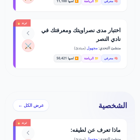
🧠 معرفي
📁 الرياضة
▶️ لعبها 11,100
ترند 🔥
اختبار مدى نصراويتك ومعرفتك في
نادي النصر
⚔️
منشئ التحدي:
مجهول
(مبتدئ)
🧠 معرفي
📁 الرياضة
▶️ لعبها 50,421
الشخصية
عرض الكل ←
ترند 🔥
ماذا تعرف عن لطيفه:
منشئ التحدي:
مجهول
(مبتدئ)