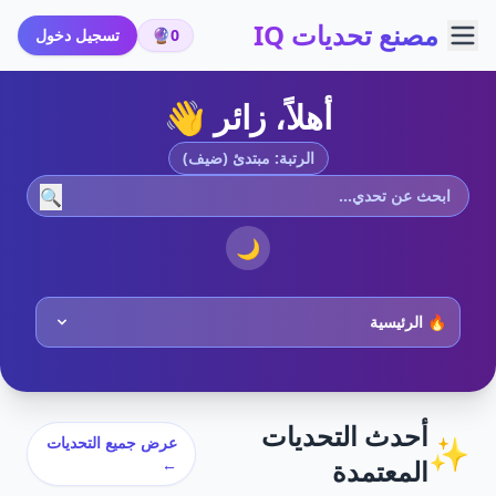
مصنع تحديات IQ
0
🔮
تسجيل دخول
أهلاً، زائر 👋
الرتبة: مبتدئ (ضيف)
🔍
🌙
أحدث التحديات
✨
عرض جميع التحديات
المعتمدة
←