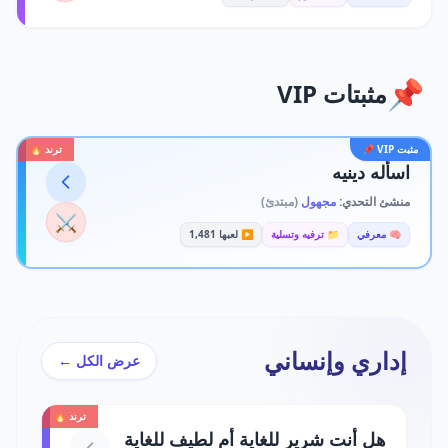
📌
مثبتات VIP
مثبت VIP 📌
ترند 🔥
اسأله دينيه
منشئ التحدي:
مجهول
(مبتدئ)
⚔️
🧠 معرفي
📁 ترفيه وتسلية
▶️ لعبها 1,481
إداري وإنساني
عرض الكل ←
ترند 🔥
هل أنت شرير للغاية أم لطيف للغاية