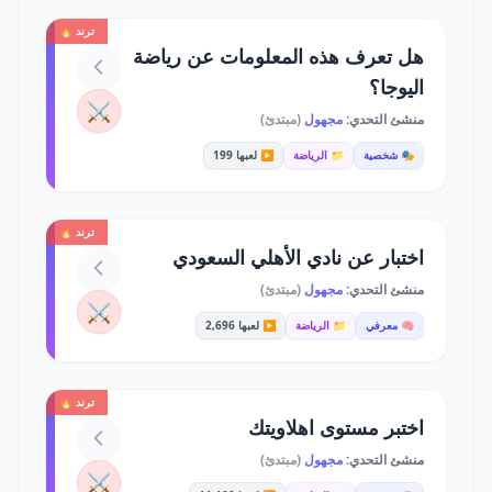
ترند 🔥
هل تعرف هذه المعلومات عن رياضة
اليوجا؟
⚔️
منشئ التحدي:
مجهول
(مبتدئ)
🎭 شخصية
📁 الرياضة
▶️ لعبها 199
ترند 🔥
اختبار عن نادي الأهلي السعودي
منشئ التحدي:
مجهول
(مبتدئ)
⚔️
🧠 معرفي
📁 الرياضة
▶️ لعبها 2,696
ترند 🔥
اختبر مستوى اهلاويتك
منشئ التحدي:
مجهول
(مبتدئ)
⚔️