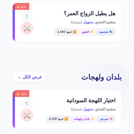
ترند 🔥
هل يطيل الزواج العمر؟
منشئ التحدي:
مجهول
(مبتدئ)
⚔️
🎭 شخصية
📁 العلوم
▶️ لعبها 2,445
بلدان ولهجات
عرض الكل ←
ترند 🔥
اختبار اللهجة السودانية
منشئ التحدي:
مجهول
(مبتدئ)
⚔️
🧠 معرفي
📁 بلدان ولهجات
▶️ لعبها 4,428