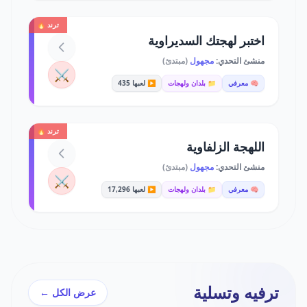
ترند 🔥
اختبر لهجتك السديراوية
منشئ التحدي:
مجهول
(مبتدئ)
⚔️
🧠 معرفي
📁 بلدان ولهجات
▶️ لعبها 435
ترند 🔥
اللهجة الزلفاوية
منشئ التحدي:
مجهول
(مبتدئ)
⚔️
🧠 معرفي
📁 بلدان ولهجات
▶️ لعبها 17,296
ترفيه وتسلية
عرض الكل ←