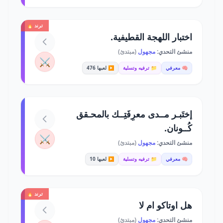
ترند 🔥
اختبار اللهجة القطيفية.
منشئ التحدي:
مجهول
(مبتدئ)
⚔️
🧠 معرفي
📁 ترفيه وتسلية
▶️ لعبها 476
إختَبـر مــدى معرِفَتِــك بالمحـقق
كُــونان.
⚔️
منشئ التحدي:
مجهول
(مبتدئ)
🧠 معرفي
📁 ترفيه وتسلية
▶️ لعبها 10
ترند 🔥
هل اوتاكو ام لا
منشئ التحدي:
مجهول
(مبتدئ)