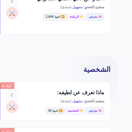
منشئ التحدي:
مجهول
(مبتدئ)
⚔️
🧠 معرفي
📁 الرياضة
▶️ لعبها 2,696
الشخصية
ترند 🔥
ماذا تعرف عن لطيفه:
منشئ التحدي:
مجهول
(مبتدئ)
⚔️
🧠 معرفي
📁 الشخصية
▶️ لعبها 38
ترند 🔥