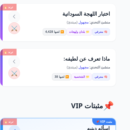
ترند 🔥
اختبار اللهجة السودانية
منشئ التحدي:
مجهول
(مبتدئ)
⚔️
🧠 معرفي
📁 بلدان ولهجات
▶️ لعبها 4,428
ترند 🔥
ماذا تعرف عن لطيفه:
منشئ التحدي:
مجهول
(مبتدئ)
⚔️
🧠 معرفي
📁 الشخصية
▶️ لعبها 38
📌
مثبتات VIP
مثبت VIP 📌
ترند 🔥
اسأله دينيه