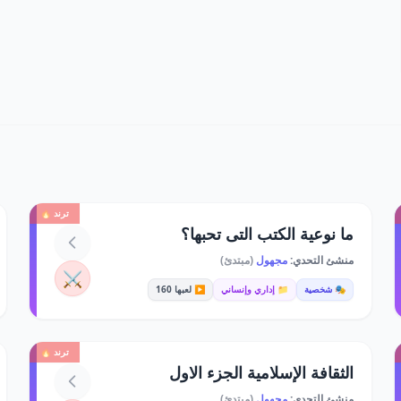
ترند 🔥
ما نوعية الكتب التى تحبها؟
منشئ التحدي:
مجهول
(مبتدئ)
⚔️
🎭 شخصية
📁 إداري وإنساني
▶️ لعبها 160
ترند 🔥
الثقافة الإسلامية الجزء الاول
منشئ التحدي:
مجهول
(مبتدئ)