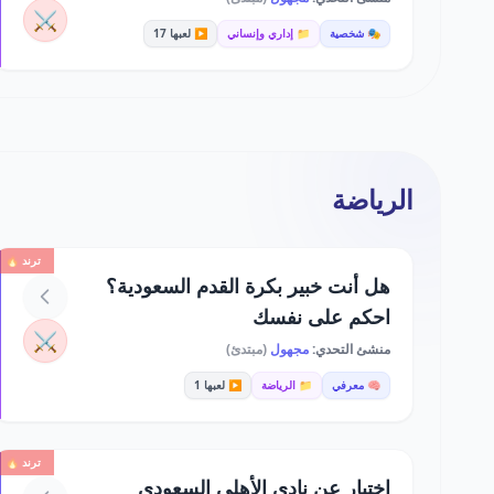
⚔️
🎭 شخصية
📁 إداري وإنساني
▶️ لعبها 17
الرياضة
ترند 🔥
هل أنت خبير بكرة القدم السعودية؟
احكم على نفسك
⚔️
منشئ التحدي:
مجهول
(مبتدئ)
🧠 معرفي
📁 الرياضة
▶️ لعبها 1
ترند 🔥
اختبار عن نادي الأهلي السعودي