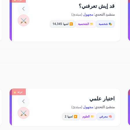
قد إيش تعرفني؟
منشئ التحدي:
مجهول
(مبتدئ)
⚔️
🎭 شخصية
📁 الشخصية
▶️ لعبها 14,345
ترند 🔥
اختبار علمي
منشئ التحدي:
مجهول
(مبتدئ)
⚔️
🧠 معرفي
📁 العلوم
▶️ لعبها 2