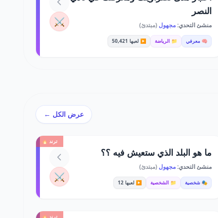
النصر
⚔️
منشئ التحدي:
مجهول
(مبتدئ)
🧠 معرفي
📁 الرياضة
▶️ لعبها 50,421
عرض الكل ←
ترند 🔥
ما هو البلد الذي ستعيش فيه ؟؟
منشئ التحدي:
مجهول
(مبتدئ)
⚔️
🎭 شخصية
📁 الشخصية
▶️ لعبها 12
ترند 🔥