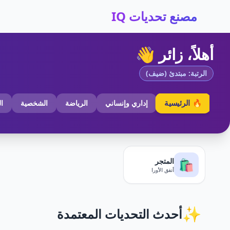
مصنع تحديات IQ
أهلاً، زائر 👋
الرتبة: مبتدئ (ضيف)
🔥 الرئيسية
إداري وإنساني
الرياضة
الشخصية
ا
المتجر
🛍️
أنفق الأورا
✨
أحدث التحديات المعتمدة