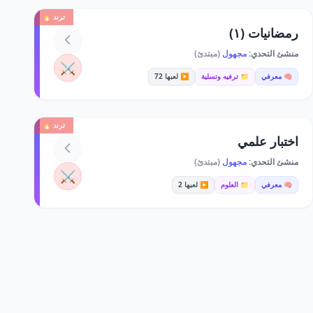
ترند 🔥
رمضانيات (١)
منشئ التحدي:
مجهول
(مبتدئ)
⚔️
🧠 معرفي
📁 ترفيه وتسلية
▶️ لعبها 72
ترند 🔥
اختبار علمي
منشئ التحدي:
مجهول
(مبتدئ)
⚔️
🧠 معرفي
📁 العلوم
▶️ لعبها 2