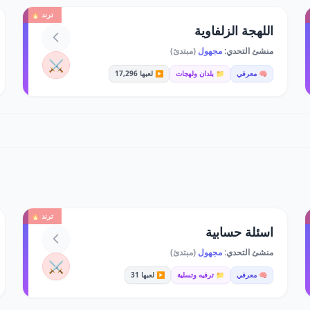
ترند 🔥
اللهجة الزلفاوية
منشئ التحدي:
مجهول
(مبتدئ)
⚔️
🧠 معرفي
📁 بلدان ولهجات
▶️ لعبها 17,296
ترند 🔥
اسئلة حسابية
منشئ التحدي:
مجهول
(مبتدئ)
⚔️
🧠 معرفي
📁 ترفيه وتسلية
▶️ لعبها 31