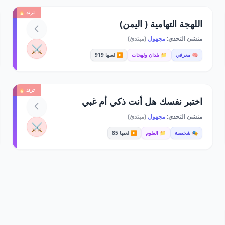
ترند 🔥
اللهجة التهامية ( اليمن)
منشئ التحدي:
مجهول
(مبتدئ)
⚔️
🧠 معرفي
📁 بلدان ولهجات
▶️ لعبها 919
ترند 🔥
اختبر نفسك هل أنت ذكي أم غبي
منشئ التحدي:
مجهول
(مبتدئ)
⚔️
🎭 شخصية
📁 العلوم
▶️ لعبها 85