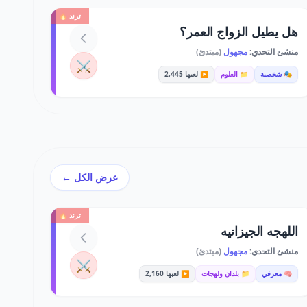
ترند 🔥
هل يطيل الزواج العمر؟
منشئ التحدي:
مجهول
(مبتدئ)
⚔️
🎭 شخصية
📁 العلوم
▶️ لعبها 2,445
عرض الكل ←
ترند 🔥
اللهجه الجيزانيه
منشئ التحدي:
مجهول
(مبتدئ)
⚔️
🧠 معرفي
📁 بلدان ولهجات
▶️ لعبها 2,160