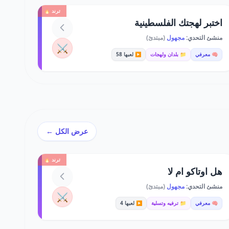
ترند 🔥
اختبر لهجتك الفلسطينية
منشئ التحدي:
مجهول
(مبتدئ)
⚔️
🧠 معرفي
📁 بلدان ولهجات
▶️ لعبها 58
عرض الكل ←
ترند 🔥
هل اوتاكو ام لا
منشئ التحدي:
مجهول
(مبتدئ)
⚔️
🧠 معرفي
📁 ترفيه وتسلية
▶️ لعبها 4