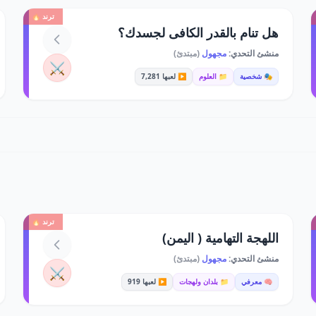
ترند 🔥
هل تنام بالقدر الكافى لجسدك؟
منشئ التحدي:
مجهول
(مبتدئ)
⚔️
🎭 شخصية
📁 العلوم
▶️ لعبها 7,281
ترند 🔥
اللهجة التهامية ( اليمن)
منشئ التحدي:
مجهول
(مبتدئ)
⚔️
🧠 معرفي
📁 بلدان ولهجات
▶️ لعبها 919