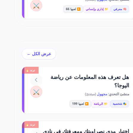
⚔️
🧠 معرفي
📁 إداري وإنساني
▶️ لعبها 66
عرض الكل ←
ترند 🔥
هل تعرف هذه المعلومات عن رياضة
اليوجا؟
⚔️
منشئ التحدي:
مجهول
(مبتدئ)
🎭 شخصية
📁 الرياضة
▶️ لعبها 199
ترند 🔥
اختبار مدى نصراويتك ومعرفتك في نادي