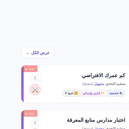
عرض الكل ←
ترند 🔥
كم عمرك الافتراضي
منشئ التحدي:
مجهول
(مبتدئ)
⚔️
🎭 شخصية
📁 إداري وإنساني
▶️ لعبها 5
ترند 🔥
اختبار مدارس منابع المعرفة
منشئ التحدي:
مجهول
(مبتدئ)