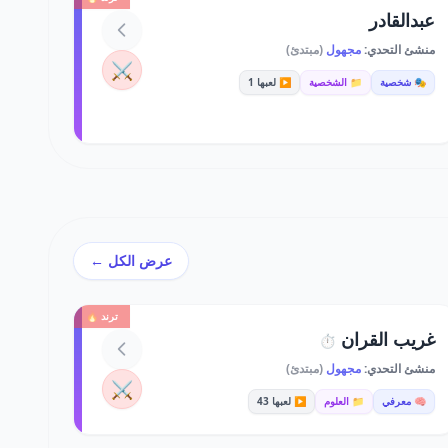
عبدالقادر
منشئ التحدي:
مجهول
(مبتدئ)
⚔️
🎭 شخصية
📁 الشخصية
▶️ لعبها 1
عرض الكل ←
ترند 🔥
غريب القران
⏱️
منشئ التحدي:
مجهول
(مبتدئ)
⚔️
🧠 معرفي
📁 العلوم
▶️ لعبها 43