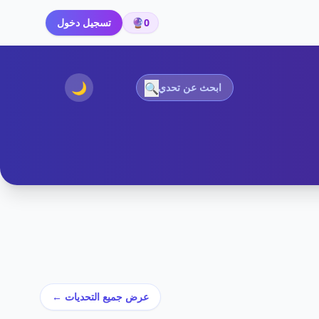
0
🔮
تسجيل دخول
🌙
🔍
عرض جميع التحديات ←