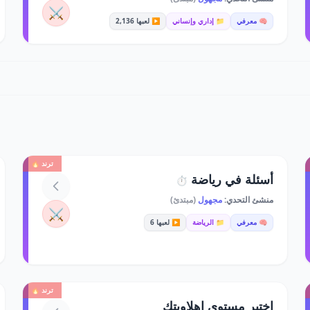
⚔️
🧠 معرفي
📁 إداري وإنساني
▶️ لعبها 2,136
ترند 🔥
أسئلة في رياضة
⏱️
منشئ التحدي:
مجهول
(مبتدئ)
⚔️
🧠 معرفي
📁 الرياضة
▶️ لعبها 6
ترند 🔥
اختبر مستوى اهلاويتك