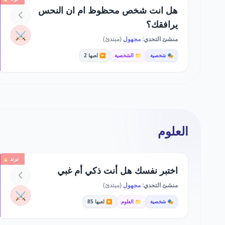
هل انت شخص محظوظ ام ان النحس
يرافقك؟
⚔️
منشئ التحدي:
مجهول
(مبتدئ)
🎭 شخصية
📁 الشخصية
▶️ لعبها 2
العلوم
ترند 🔥
اختبر نفسك هل أنت ذكي أم غبي
منشئ التحدي:
مجهول
(مبتدئ)
⚔️
🎭 شخصية
📁 العلوم
▶️ لعبها 85