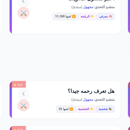
منشئ التحدي:
مجهول
(مبتدئ)
⚔️
🧠 معرفي
📁 الرياضة
▶️ لعبها 11,100
ترند 🔥
هل تعرف رحمه جيدا؟
منشئ التحدي:
مجهول
(مبتدئ)
⚔️
🎭 شخصية
📁 الشخصية
▶️ لعبها 25
ترند 🔥