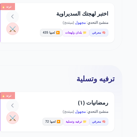
ترند 🔥
اختبر لهجتك السديراوية
منشئ التحدي:
مجهول
(مبتدئ)
⚔️
🧠 معرفي
📁 بلدان ولهجات
▶️ لعبها 435
ترفيه وتسلية
ترند 🔥
رمضانيات (١)
منشئ التحدي:
مجهول
(مبتدئ)
⚔️
🧠 معرفي
📁 ترفيه وتسلية
▶️ لعبها 72