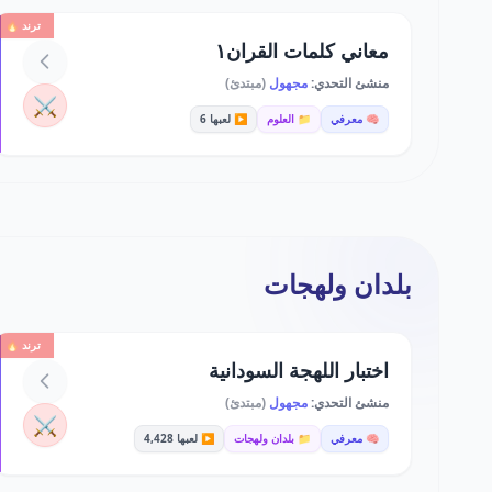
ترند 🔥
معاني كلمات القران١
منشئ التحدي:
مجهول
(مبتدئ)
⚔️
🧠 معرفي
📁 العلوم
▶️ لعبها 6
بلدان ولهجات
ترند 🔥
اختبار اللهجة السودانية
منشئ التحدي:
مجهول
(مبتدئ)
⚔️
🧠 معرفي
📁 بلدان ولهجات
▶️ لعبها 4,428