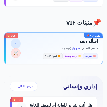
📌
مثبتات VIP
مثبت VIP 📌
ترند 🔥
اسأله دينيه
منشئ التحدي:
مجهول
(مبتدئ)
⚔️
🧠 معرفي
📁 ترفيه وتسلية
▶️ لعبها 1,481
إداري وإنساني
عرض الكل ←
ترند 🔥
هل أنت شرير للغاية أم لطيف للغاية