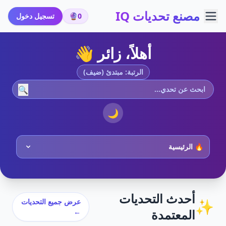
مصنع تحديات IQ
0
🔮
تسجيل دخول
أهلاً، زائر 👋
الرتبة: مبتدئ (ضيف)
🔍
🌙
أحدث التحديات
✨
عرض جميع التحديات
المعتمدة
←