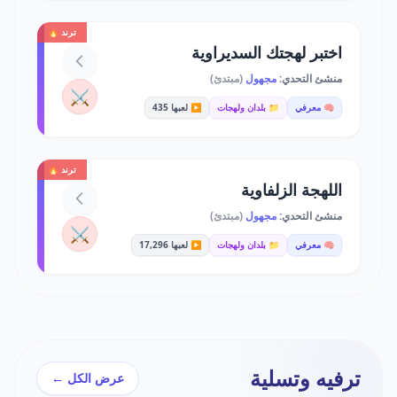
ترند 🔥
اختبر لهجتك السديراوية
منشئ التحدي:
مجهول
(مبتدئ)
⚔️
🧠 معرفي
📁 بلدان ولهجات
▶️ لعبها 435
ترند 🔥
اللهجة الزلفاوية
منشئ التحدي:
مجهول
(مبتدئ)
⚔️
🧠 معرفي
📁 بلدان ولهجات
▶️ لعبها 17,296
ترفيه وتسلية
عرض الكل ←