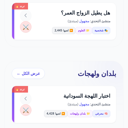
ترند 🔥
هل يطيل الزواج العمر؟
منشئ التحدي:
مجهول
(مبتدئ)
⚔️
🎭 شخصية
📁 العلوم
▶️ لعبها 2,445
بلدان ولهجات
عرض الكل ←
ترند 🔥
اختبار اللهجة السودانية
منشئ التحدي:
مجهول
(مبتدئ)
⚔️
🧠 معرفي
📁 بلدان ولهجات
▶️ لعبها 4,428