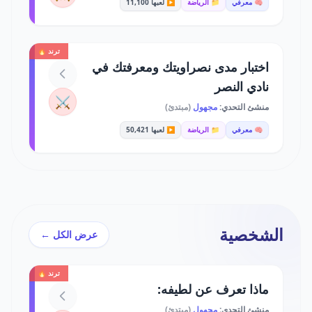
🧠 معرفي
📁 الرياضة
▶️ لعبها 11,100
ترند 🔥
اختبار مدى نصراويتك ومعرفتك في
نادي النصر
⚔️
منشئ التحدي:
مجهول
(مبتدئ)
🧠 معرفي
📁 الرياضة
▶️ لعبها 50,421
الشخصية
عرض الكل ←
ترند 🔥
ماذا تعرف عن لطيفه:
منشئ التحدي:
مجهول
(مبتدئ)