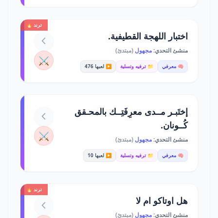
ترند 🔥
اختبار اللهجة القطيفية.
منشئ التحدي:
مجهول
(مبتدئ)
⚔️
🧠 معرفي
📁 ترفيه وتسلية
▶️ لعبها 476
إختَبـر مــدى معرِفَتِــك بالمحـقق
كُــونان.
⚔️
منشئ التحدي:
مجهول
(مبتدئ)
🧠 معرفي
📁 ترفيه وتسلية
▶️ لعبها 10
ترند 🔥
هل اوتاكو ام لا
منشئ التحدي:
مجهول
(مبتدئ)