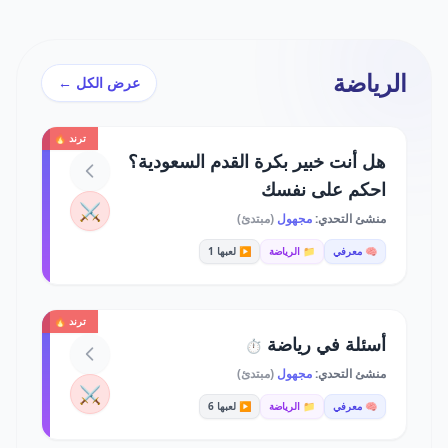
الرياضة
عرض الكل ←
ترند 🔥
هل أنت خبير بكرة القدم السعودية؟
احكم على نفسك
⚔️
منشئ التحدي:
مجهول
(مبتدئ)
🧠 معرفي
📁 الرياضة
▶️ لعبها 1
ترند 🔥
أسئلة في رياضة
⏱️
منشئ التحدي:
مجهول
(مبتدئ)
⚔️
🧠 معرفي
📁 الرياضة
▶️ لعبها 6