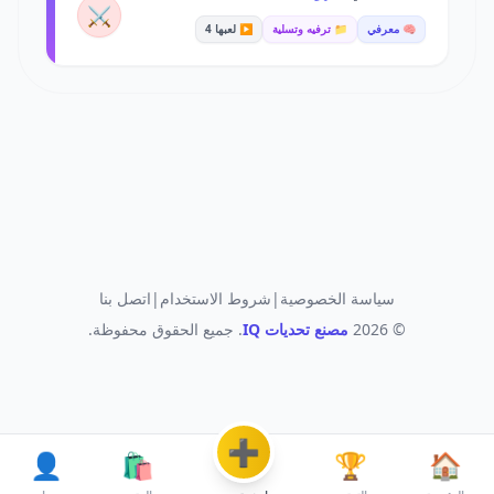
⚔️
🧠 معرفي
📁 ترفيه وتسلية
▶️ لعبها 4
سياسة الخصوصية
|
شروط الاستخدام
|
اتصل بنا
© 2026
مصنع تحديات IQ
. جميع الحقوق محفوظة.
➕
👤
🛍️
🏆
🏠