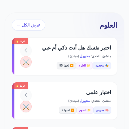
العلوم
عرض الكل ←
ترند 🔥
اختبر نفسك هل أنت ذكي أم غبي
منشئ التحدي:
مجهول
(مبتدئ)
⚔️
🎭 شخصية
📁 العلوم
▶️ لعبها 85
ترند 🔥
اختبار علمي
منشئ التحدي:
مجهول
(مبتدئ)
⚔️
🧠 معرفي
📁 العلوم
▶️ لعبها 2