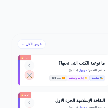
عرض الكل ←
ترند 🔥
ما نوعية الكتب التى تحبها؟
منشئ التحدي:
مجهول
(مبتدئ)
⚔️
🎭 شخصية
📁 إداري وإنساني
▶️ لعبها 160
ترند 🔥
الثقافة الإسلامية الجزء الاول
منشئ التحدي:
مجهول
(مبتدئ)