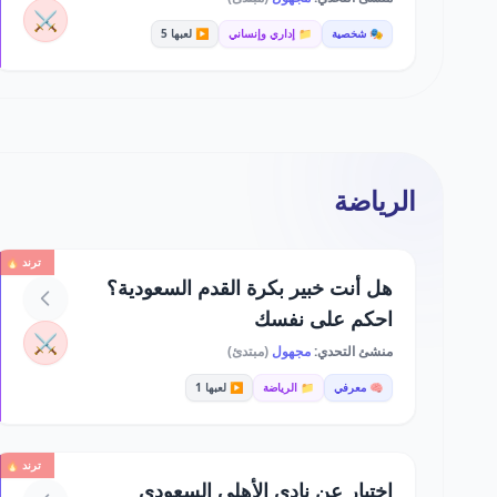
⚔️
🎭 شخصية
📁 إداري وإنساني
▶️ لعبها 5
الرياضة
ترند 🔥
هل أنت خبير بكرة القدم السعودية؟
احكم على نفسك
⚔️
منشئ التحدي:
مجهول
(مبتدئ)
🧠 معرفي
📁 الرياضة
▶️ لعبها 1
ترند 🔥
اختبار عن نادي الأهلي السعودي