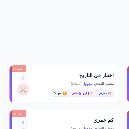
ترند 🔥
اختبار في التاريخ
منشئ التحدي:
مجهول
(مبتدئ)
⚔️
🧠 معرفي
📁 إداري وإنساني
▶️ لعبها 5
ترند 🔥
كم عمري
منشئ التحدي:
مجهول
(مبتدئ)