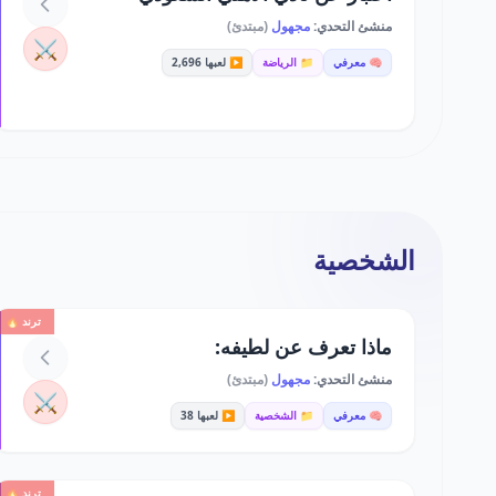
منشئ التحدي:
مجهول
(مبتدئ)
⚔️
🧠 معرفي
📁 الرياضة
▶️ لعبها 2,696
الشخصية
ترند 🔥
ماذا تعرف عن لطيفه:
منشئ التحدي:
مجهول
(مبتدئ)
⚔️
🧠 معرفي
📁 الشخصية
▶️ لعبها 38
ترند 🔥