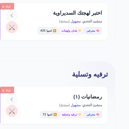
ترند 🔥
اختبر لهجتك السديراوية
منشئ التحدي:
مجهول
(مبتدئ)
⚔️
🧠 معرفي
📁 بلدان ولهجات
▶️ لعبها 435
ترفيه وتسلية
ترند 🔥
رمضانيات (١)
منشئ التحدي:
مجهول
(مبتدئ)
⚔️
🧠 معرفي
📁 ترفيه وتسلية
▶️ لعبها 72