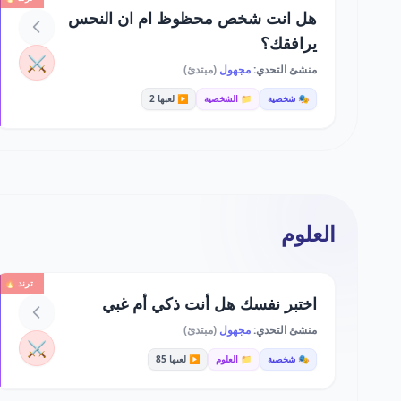
هل انت شخص محظوظ ام ان النحس
يرافقك؟
⚔️
منشئ التحدي:
مجهول
(مبتدئ)
🎭 شخصية
📁 الشخصية
▶️ لعبها 2
العلوم
ترند 🔥
اختبر نفسك هل أنت ذكي أم غبي
منشئ التحدي:
مجهول
(مبتدئ)
⚔️
🎭 شخصية
📁 العلوم
▶️ لعبها 85