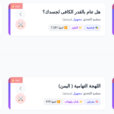
ترند 🔥
هل تنام بالقدر الكافى لجسدك؟
منشئ التحدي:
مجهول
(مبتدئ)
⚔️
🎭 شخصية
📁 العلوم
▶️ لعبها 7,281
ترند 🔥
اللهجة التهامية ( اليمن)
منشئ التحدي:
مجهول
(مبتدئ)
⚔️
🧠 معرفي
📁 بلدان ولهجات
▶️ لعبها 919