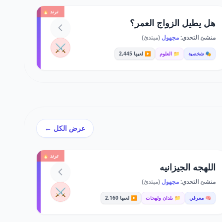
ترند 🔥
هل يطيل الزواج العمر؟
منشئ التحدي:
مجهول
(مبتدئ)
⚔️
🎭 شخصية
📁 العلوم
▶️ لعبها 2,445
عرض الكل ←
ترند 🔥
اللهجه الجيزانيه
منشئ التحدي:
مجهول
(مبتدئ)
⚔️
🧠 معرفي
📁 بلدان ولهجات
▶️ لعبها 2,160