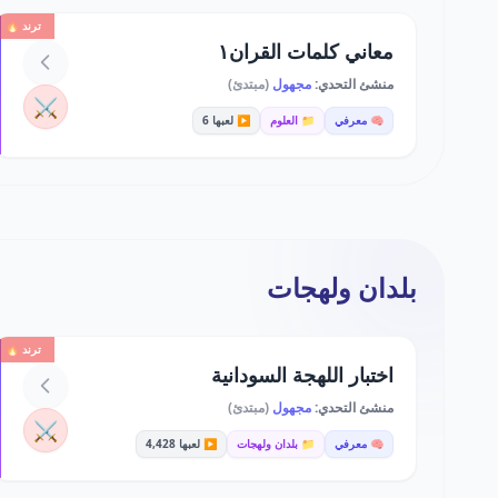
ترند 🔥
معاني كلمات القران١
منشئ التحدي:
مجهول
(مبتدئ)
⚔️
🧠 معرفي
📁 العلوم
▶️ لعبها 6
بلدان ولهجات
ترند 🔥
اختبار اللهجة السودانية
منشئ التحدي:
مجهول
(مبتدئ)
⚔️
🧠 معرفي
📁 بلدان ولهجات
▶️ لعبها 4,428