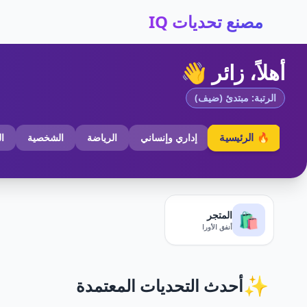
مصنع تحديات IQ
أهلاً، زائر 👋
الرتبة: مبتدئ (ضيف)
🔥 الرئيسية
إداري وإنساني
الرياضة
الشخصية
ا
المتجر
🛍️
أنفق الأورا
✨
أحدث التحديات المعتمدة