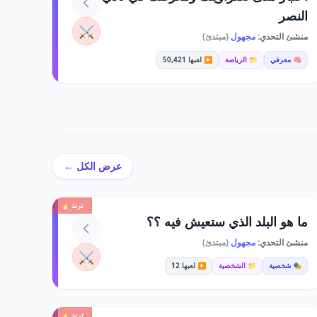
النصر
⚔️
منشئ التحدي:
مجهول
(مبتدئ)
🧠 معرفي
📁 الرياضة
▶️ لعبها 50,421
عرض الكل ←
ترند 🔥
ما هو البلد الذي ستعيش فيه ؟؟
منشئ التحدي:
مجهول
(مبتدئ)
⚔️
🎭 شخصية
📁 الشخصية
▶️ لعبها 12
ترند 🔥