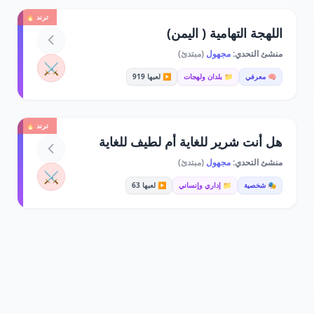
ترند 🔥
اللهجة التهامية ( اليمن)
منشئ التحدي:
مجهول
(مبتدئ)
⚔️
🧠 معرفي
📁 بلدان ولهجات
▶️ لعبها 919
ترند 🔥
هل أنت شرير للغاية أم لطيف للغاية
منشئ التحدي:
مجهول
(مبتدئ)
⚔️
🎭 شخصية
📁 إداري وإنساني
▶️ لعبها 63