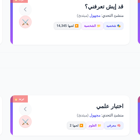
قد إيش تعرفني؟
منشئ التحدي:
مجهول
(مبتدئ)
⚔️
🎭 شخصية
📁 الشخصية
▶️ لعبها 14,345
ترند 🔥
اختبار علمي
منشئ التحدي:
مجهول
(مبتدئ)
⚔️
🧠 معرفي
📁 العلوم
▶️ لعبها 2