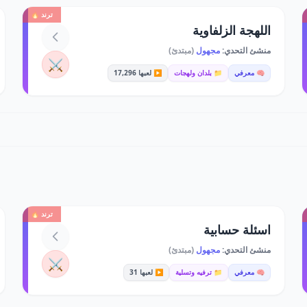
ترند 🔥
اللهجة الزلفاوية
منشئ التحدي:
مجهول
(مبتدئ)
⚔️
🧠 معرفي
📁 بلدان ولهجات
▶️ لعبها 17,296
ترند 🔥
اسئلة حسابية
منشئ التحدي:
مجهول
(مبتدئ)
⚔️
🧠 معرفي
📁 ترفيه وتسلية
▶️ لعبها 31