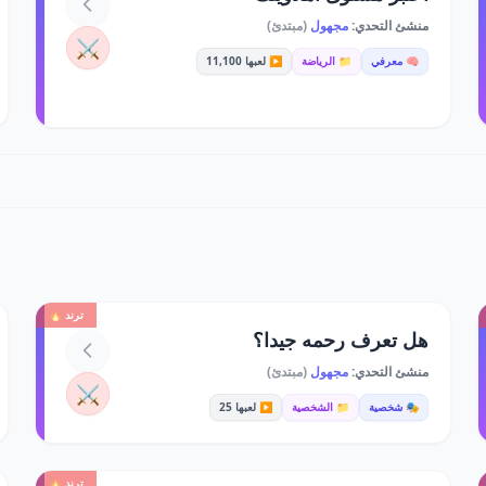
منشئ التحدي:
مجهول
(مبتدئ)
⚔️
🧠 معرفي
📁 الرياضة
▶️ لعبها 11,100
ترند 🔥
هل تعرف رحمه جيدا؟
منشئ التحدي:
مجهول
(مبتدئ)
⚔️
🎭 شخصية
📁 الشخصية
▶️ لعبها 25
ترند 🔥