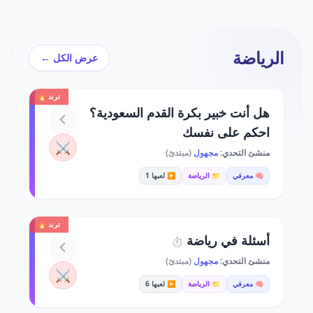
الرياضة
عرض الكل ←
ترند 🔥
هل أنت خبير بكرة القدم السعودية؟
احكم على نفسك
⚔️
منشئ التحدي:
مجهول
(مبتدئ)
🧠 معرفي
📁 الرياضة
▶️ لعبها 1
ترند 🔥
أسئلة في رياضة
⏱️
منشئ التحدي:
مجهول
(مبتدئ)
⚔️
🧠 معرفي
📁 الرياضة
▶️ لعبها 6