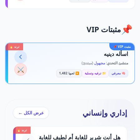
📌
مثبتات VIP
مثبت VIP 📌
ترند 🔥
اسأله دينيه
منشئ التحدي:
مجهول
(مبتدئ)
⚔️
🧠 معرفي
📁 ترفيه وتسلية
▶️ لعبها 1,482
إداري وإنساني
عرض الكل ←
ترند 🔥
هل أنت شرير للغاية أم لطيف للغاية