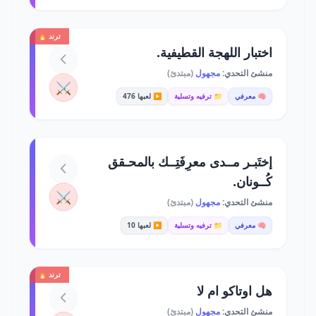
ترند 🔥
اختبار اللهجة القطيفية.
منشئ التحدي:
مجهول
(مبتدئ)
⚔️
🧠 معرفي
📁 ترفيه وتسلية
▶️ لعبها 476
إختَبـر مــدى معرِفَتِــك بالمحـقق
كُــونان.
⚔️
منشئ التحدي:
مجهول
(مبتدئ)
🧠 معرفي
📁 ترفيه وتسلية
▶️ لعبها 10
ترند 🔥
هل اوتاكو ام لا
منشئ التحدي:
مجهول
(مبتدئ)