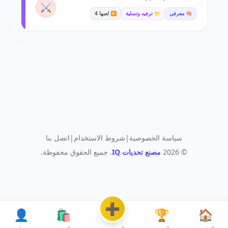
⚔️
🧠 معرفي
📁 ترفيه وتسلية
▶️ لعبها 4
سياسة الخصوصية
|
شروط الاستخدام
|
اتصل بنا
© 2026
مصنع تحديات IQ
. جميع الحقوق محفوظة.
➕
👤
🛍️
🏆
🏠