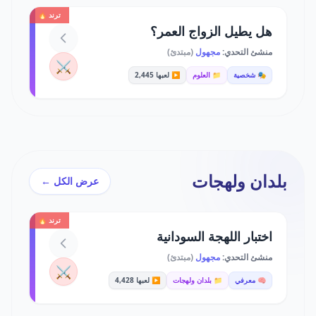
ترند 🔥
هل يطيل الزواج العمر؟
منشئ التحدي:
مجهول
(مبتدئ)
⚔️
🎭 شخصية
📁 العلوم
▶️ لعبها 2,445
بلدان ولهجات
عرض الكل ←
ترند 🔥
اختبار اللهجة السودانية
منشئ التحدي:
مجهول
(مبتدئ)
⚔️
🧠 معرفي
📁 بلدان ولهجات
▶️ لعبها 4,428