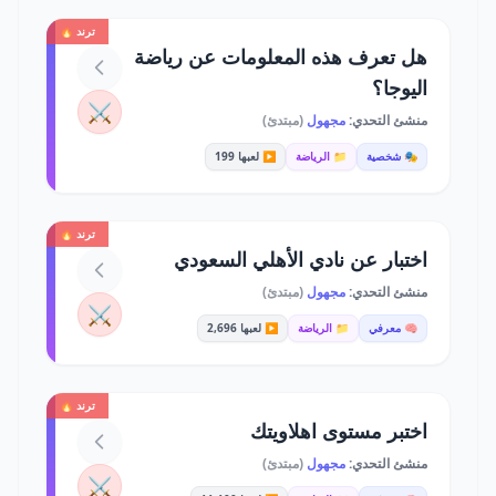
ترند 🔥
هل تعرف هذه المعلومات عن رياضة
اليوجا؟
⚔️
منشئ التحدي:
مجهول
(مبتدئ)
🎭 شخصية
📁 الرياضة
▶️ لعبها 199
ترند 🔥
اختبار عن نادي الأهلي السعودي
منشئ التحدي:
مجهول
(مبتدئ)
⚔️
🧠 معرفي
📁 الرياضة
▶️ لعبها 2,696
ترند 🔥
اختبر مستوى اهلاويتك
منشئ التحدي:
مجهول
(مبتدئ)
⚔️