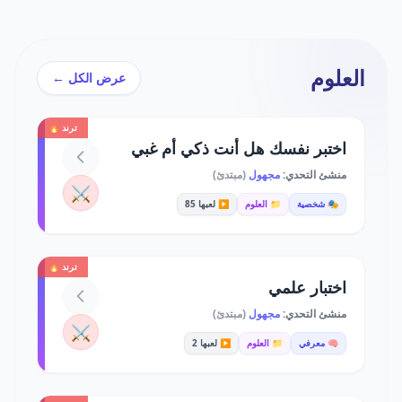
العلوم
عرض الكل ←
ترند 🔥
اختبر نفسك هل أنت ذكي أم غبي
منشئ التحدي:
مجهول
(مبتدئ)
⚔️
🎭 شخصية
📁 العلوم
▶️ لعبها 85
ترند 🔥
اختبار علمي
منشئ التحدي:
مجهول
(مبتدئ)
⚔️
🧠 معرفي
📁 العلوم
▶️ لعبها 2