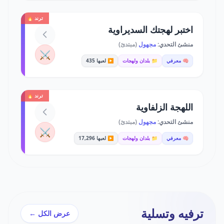
ترند 🔥
اختبر لهجتك السديراوية
منشئ التحدي:
مجهول
(مبتدئ)
⚔️
🧠 معرفي
📁 بلدان ولهجات
▶️ لعبها 435
ترند 🔥
اللهجة الزلفاوية
منشئ التحدي:
مجهول
(مبتدئ)
⚔️
🧠 معرفي
📁 بلدان ولهجات
▶️ لعبها 17,296
ترفيه وتسلية
عرض الكل ←