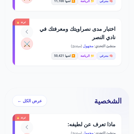
🧠 معرفي
📁 الرياضة
▶️ لعبها 11,100
ترند 🔥
اختبار مدى نصراويتك ومعرفتك في
نادي النصر
⚔️
منشئ التحدي:
مجهول
(مبتدئ)
🧠 معرفي
📁 الرياضة
▶️ لعبها 50,421
الشخصية
عرض الكل ←
ترند 🔥
ماذا تعرف عن لطيفه:
منشئ التحدي:
مجهول
(مبتدئ)