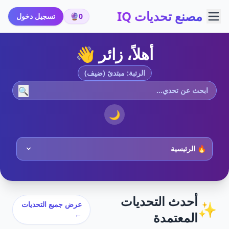
مصنع تحديات IQ
0
🔮
تسجيل دخول
أهلاً، زائر 👋
الرتبة: مبتدئ (ضيف)
🔍
🌙
أحدث التحديات
✨
عرض جميع التحديات
المعتمدة
←