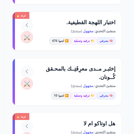
ترند 🔥
اختبار اللهجة القطيفية.
منشئ التحدي:
مجهول
(مبتدئ)
⚔️
🧠 معرفي
📁 ترفيه وتسلية
▶️ لعبها 476
إختَبـر مــدى معرِفَتِــك بالمحـقق
كُــونان.
⚔️
منشئ التحدي:
مجهول
(مبتدئ)
🧠 معرفي
📁 ترفيه وتسلية
▶️ لعبها 10
ترند 🔥
هل اوتاكو ام لا
منشئ التحدي:
مجهول
(مبتدئ)