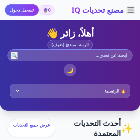
مصنع تحديات IQ
0
🔮
تسجيل دخول
أهلاً، زائر 👋
الرتبة: مبتدئ (ضيف)
🔍
🌙
أحدث التحديات
✨
عرض جميع التحديات
المعتمدة
←