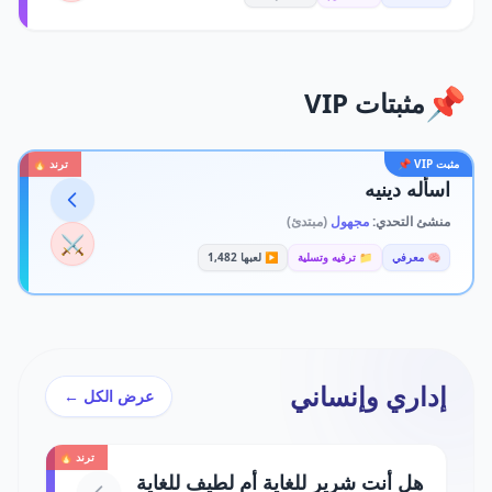
📌
مثبتات VIP
مثبت VIP 📌
ترند 🔥
اسأله دينيه
منشئ التحدي:
مجهول
(مبتدئ)
⚔️
🧠 معرفي
📁 ترفيه وتسلية
▶️ لعبها 1,482
إداري وإنساني
عرض الكل ←
ترند 🔥
هل أنت شرير للغاية أم لطيف للغاية