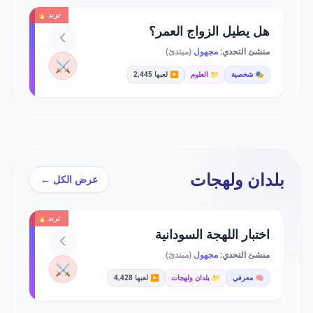
ترند 🔥
هل يطيل الزواج العمر؟
منشئ التحدي:
مجهول
(مبتدئ)
⚔️
🎭 شخصية
📁 العلوم
▶️ لعبها 2,445
بلدان ولهجات
عرض الكل ←
ترند 🔥
اختبار اللهجة السودانية
منشئ التحدي:
مجهول
(مبتدئ)
⚔️
🧠 معرفي
📁 بلدان ولهجات
▶️ لعبها 4,428