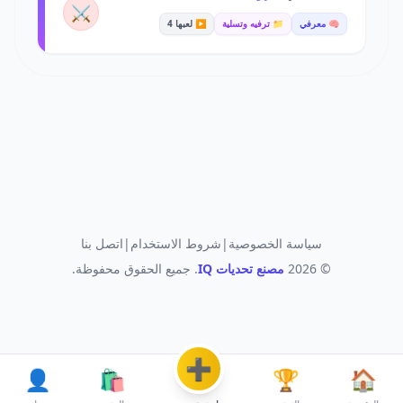
⚔️
🧠 معرفي
📁 ترفيه وتسلية
▶️ لعبها 4
سياسة الخصوصية
|
شروط الاستخدام
|
اتصل بنا
© 2026
مصنع تحديات IQ
. جميع الحقوق محفوظة.
➕
👤
🛍️
🏆
🏠