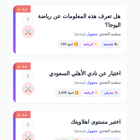
ترند 🔥
هل تعرف هذه المعلومات عن رياضة
اليوجا؟
⚔️
منشئ التحدي:
مجهول
(مبتدئ)
🎭 شخصية
📁 الرياضة
▶️ لعبها 199
ترند 🔥
اختبار عن نادي الأهلي السعودي
منشئ التحدي:
مجهول
(مبتدئ)
⚔️
🧠 معرفي
📁 الرياضة
▶️ لعبها 2,696
ترند 🔥
اختبر مستوى اهلاويتك
منشئ التحدي:
مجهول
(مبتدئ)
⚔️