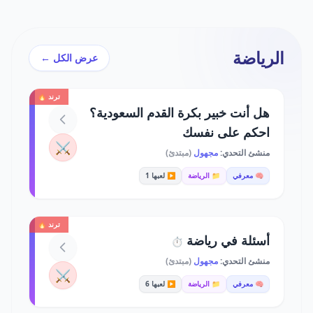
الرياضة
عرض الكل ←
ترند 🔥
هل أنت خبير بكرة القدم السعودية؟
احكم على نفسك
⚔️
منشئ التحدي:
مجهول
(مبتدئ)
🧠 معرفي
📁 الرياضة
▶️ لعبها 1
ترند 🔥
أسئلة في رياضة
⏱️
منشئ التحدي:
مجهول
(مبتدئ)
⚔️
🧠 معرفي
📁 الرياضة
▶️ لعبها 6