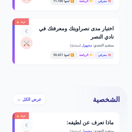
🧠 معرفي
📁 الرياضة
▶️ لعبها 11,100
ترند 🔥
اختبار مدى نصراويتك ومعرفتك في
نادي النصر
⚔️
منشئ التحدي:
مجهول
(مبتدئ)
🧠 معرفي
📁 الرياضة
▶️ لعبها 50,421
الشخصية
عرض الكل ←
ترند 🔥
ماذا تعرف عن لطيفه:
منشئ التحدي:
مجهول
(مبتدئ)