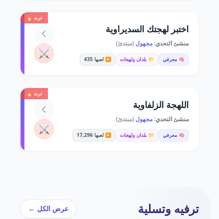
ترند 🔥
اختبر لهجتك السديراوية
منشئ التحدي:
مجهول
(مبتدئ)
⚔️
🧠 معرفي
📁 بلدان ولهجات
▶️ لعبها 435
ترند 🔥
اللهجة الزلفاوية
منشئ التحدي:
مجهول
(مبتدئ)
⚔️
🧠 معرفي
📁 بلدان ولهجات
▶️ لعبها 17,296
ترفيه وتسلية
عرض الكل ←