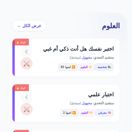
العلوم
عرض الكل ←
ترند 🔥
اختبر نفسك هل أنت ذكي أم غبي
منشئ التحدي:
مجهول
(مبتدئ)
⚔️
🎭 شخصية
📁 العلوم
▶️ لعبها 85
ترند 🔥
اختبار علمي
منشئ التحدي:
مجهول
(مبتدئ)
⚔️
🧠 معرفي
📁 العلوم
▶️ لعبها 2