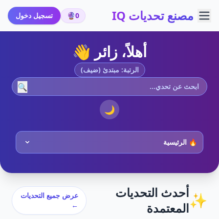
مصنع تحديات IQ
0
🔮
تسجيل دخول
أهلاً، زائر 👋
الرتبة: مبتدئ (ضيف)
🔍
🌙
أحدث التحديات
✨
عرض جميع التحديات
المعتمدة
←