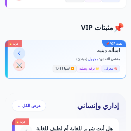
📌
مثبتات VIP
مثبت VIP 📌
ترند 🔥
اسأله دينيه
منشئ التحدي:
مجهول
(مبتدئ)
⚔️
🧠 معرفي
📁 ترفيه وتسلية
▶️ لعبها 1,481
إداري وإنساني
عرض الكل ←
ترند 🔥
هل أنت شرير للغاية أم لطيف للغاية