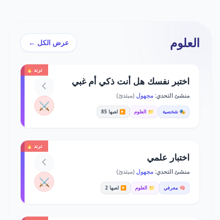
العلوم
عرض الكل ←
ترند 🔥
اختبر نفسك هل أنت ذكي أم غبي
منشئ التحدي:
مجهول
(مبتدئ)
⚔️
🎭 شخصية
📁 العلوم
▶️ لعبها 85
ترند 🔥
اختبار علمي
منشئ التحدي:
مجهول
(مبتدئ)
⚔️
🧠 معرفي
📁 العلوم
▶️ لعبها 2