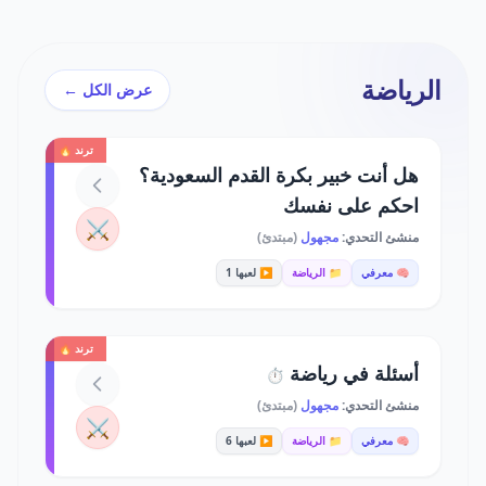
الرياضة
عرض الكل ←
ترند 🔥
هل أنت خبير بكرة القدم السعودية؟
احكم على نفسك
⚔️
منشئ التحدي:
مجهول
(مبتدئ)
🧠 معرفي
📁 الرياضة
▶️ لعبها 1
ترند 🔥
أسئلة في رياضة
⏱️
منشئ التحدي:
مجهول
(مبتدئ)
⚔️
🧠 معرفي
📁 الرياضة
▶️ لعبها 6