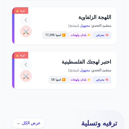
ترند 🔥
اللهجة الزلفاوية
منشئ التحدي:
مجهول
(مبتدئ)
⚔️
🧠 معرفي
📁 بلدان ولهجات
▶️ لعبها 17,296
ترند 🔥
اختبر لهجتك الفلسطينية
منشئ التحدي:
مجهول
(مبتدئ)
⚔️
🧠 معرفي
📁 بلدان ولهجات
▶️ لعبها 58
ترفيه وتسلية
عرض الكل ←