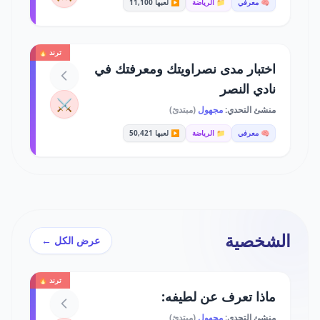
🧠 معرفي
📁 الرياضة
▶️ لعبها 11,100
ترند 🔥
اختبار مدى نصراويتك ومعرفتك في
نادي النصر
⚔️
منشئ التحدي:
مجهول
(مبتدئ)
🧠 معرفي
📁 الرياضة
▶️ لعبها 50,421
الشخصية
عرض الكل ←
ترند 🔥
ماذا تعرف عن لطيفه:
منشئ التحدي:
مجهول
(مبتدئ)