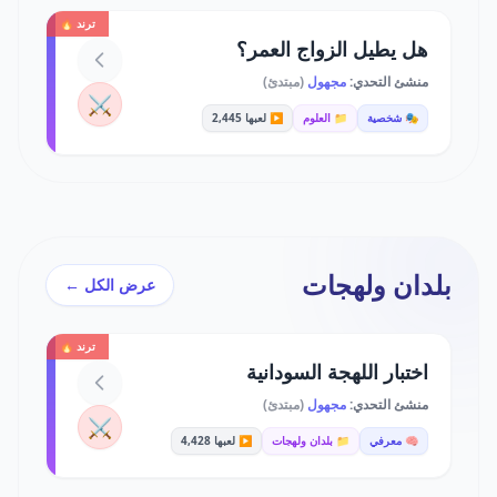
ترند 🔥
هل يطيل الزواج العمر؟
منشئ التحدي:
مجهول
(مبتدئ)
⚔️
🎭 شخصية
📁 العلوم
▶️ لعبها 2,445
بلدان ولهجات
عرض الكل ←
ترند 🔥
اختبار اللهجة السودانية
منشئ التحدي:
مجهول
(مبتدئ)
⚔️
🧠 معرفي
📁 بلدان ولهجات
▶️ لعبها 4,428