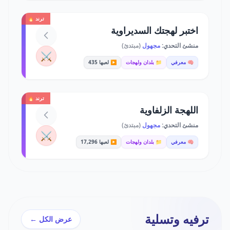
ترند 🔥
اختبر لهجتك السديراوية
منشئ التحدي:
مجهول
(مبتدئ)
⚔️
🧠 معرفي
📁 بلدان ولهجات
▶️ لعبها 435
ترند 🔥
اللهجة الزلفاوية
منشئ التحدي:
مجهول
(مبتدئ)
⚔️
🧠 معرفي
📁 بلدان ولهجات
▶️ لعبها 17,296
ترفيه وتسلية
عرض الكل ←