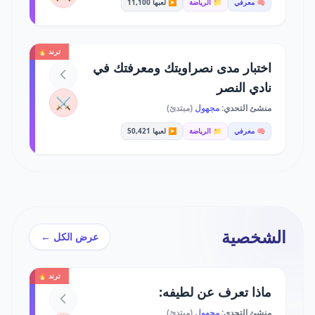
🧠 معرفي
📁 الرياضة
▶️ لعبها 11,100
ترند 🔥
اختبار مدى نصراويتك ومعرفتك في
نادي النصر
⚔️
منشئ التحدي:
مجهول
(مبتدئ)
🧠 معرفي
📁 الرياضة
▶️ لعبها 50,421
الشخصية
عرض الكل ←
ترند 🔥
ماذا تعرف عن لطيفه:
منشئ التحدي:
مجهول
(مبتدئ)