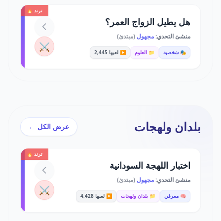
ترند 🔥
هل يطيل الزواج العمر؟
منشئ التحدي:
مجهول
(مبتدئ)
⚔️
🎭 شخصية
📁 العلوم
▶️ لعبها 2,445
بلدان ولهجات
عرض الكل ←
ترند 🔥
اختبار اللهجة السودانية
منشئ التحدي:
مجهول
(مبتدئ)
⚔️
🧠 معرفي
📁 بلدان ولهجات
▶️ لعبها 4,428