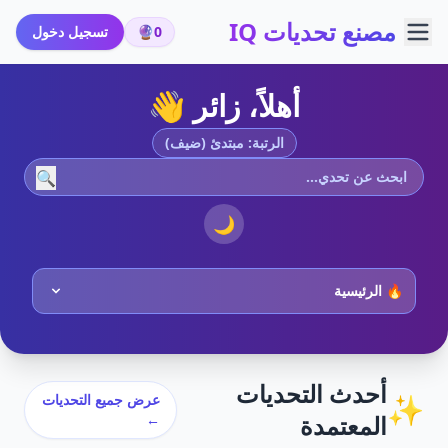
مصنع تحديات IQ
0
🔮
تسجيل دخول
أهلاً، زائر 👋
الرتبة: مبتدئ (ضيف)
🔍
🌙
أحدث التحديات
✨
عرض جميع التحديات
المعتمدة
←