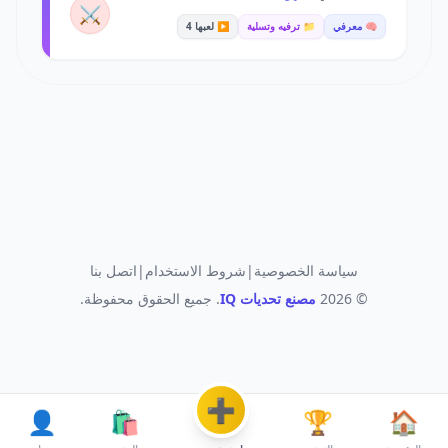
⚔️
🧠 معرفي
📁 ترفيه وتسلية
▶️ لعبها 4
سياسة الخصوصية
|
شروط الاستخدام
|
اتصل بنا
© 2026
مصنع تحديات IQ
. جميع الحقوق محفوظة.
➕
👤
🛍️
🏆
🏠