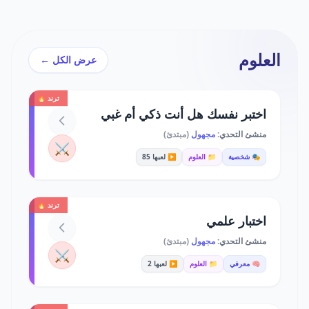
العلوم
عرض الكل ←
ترند 🔥
اختبر نفسك هل أنت ذكي أم غبي
منشئ التحدي:
مجهول
(مبتدئ)
⚔️
🎭 شخصية
📁 العلوم
▶️ لعبها 85
ترند 🔥
اختبار علمي
منشئ التحدي:
مجهول
(مبتدئ)
⚔️
🧠 معرفي
📁 العلوم
▶️ لعبها 2