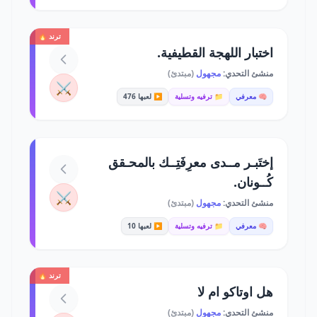
ترند 🔥
اختبار اللهجة القطيفية.
منشئ التحدي:
مجهول
(مبتدئ)
⚔️
🧠 معرفي
📁 ترفيه وتسلية
▶️ لعبها 476
إختَبـر مــدى معرِفَتِــك بالمحـقق
كُــونان.
⚔️
منشئ التحدي:
مجهول
(مبتدئ)
🧠 معرفي
📁 ترفيه وتسلية
▶️ لعبها 10
ترند 🔥
هل اوتاكو ام لا
منشئ التحدي:
مجهول
(مبتدئ)