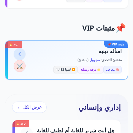
📌
مثبتات VIP
مثبت VIP 📌
ترند 🔥
اسأله دينيه
منشئ التحدي:
مجهول
(مبتدئ)
⚔️
🧠 معرفي
📁 ترفيه وتسلية
▶️ لعبها 1,482
إداري وإنساني
عرض الكل ←
ترند 🔥
هل أنت شرير للغاية أم لطيف للغاية