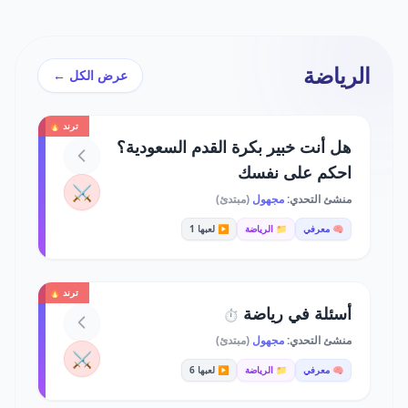
الرياضة
عرض الكل ←
ترند 🔥
هل أنت خبير بكرة القدم السعودية؟
احكم على نفسك
⚔️
منشئ التحدي:
مجهول
(مبتدئ)
🧠 معرفي
📁 الرياضة
▶️ لعبها 1
ترند 🔥
أسئلة في رياضة
⏱️
منشئ التحدي:
مجهول
(مبتدئ)
⚔️
🧠 معرفي
📁 الرياضة
▶️ لعبها 6