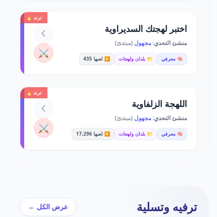
ترند 🔥
اختبر لهجتك السديراوية
منشئ التحدي:
مجهول
(مبتدئ)
⚔️
🧠 معرفي
📁 بلدان ولهجات
▶️ لعبها 435
ترند 🔥
اللهجة الزلفاوية
منشئ التحدي:
مجهول
(مبتدئ)
⚔️
🧠 معرفي
📁 بلدان ولهجات
▶️ لعبها 17,296
ترفيه وتسلية
عرض الكل ←