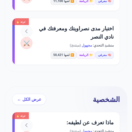
🧠 معرفي
📁 الرياضة
▶️ لعبها 11,100
ترند 🔥
اختبار مدى نصراويتك ومعرفتك في
نادي النصر
⚔️
منشئ التحدي:
مجهول
(مبتدئ)
🧠 معرفي
📁 الرياضة
▶️ لعبها 50,421
الشخصية
عرض الكل ←
ترند 🔥
ماذا تعرف عن لطيفه:
منشئ التحدي:
مجهول
(مبتدئ)