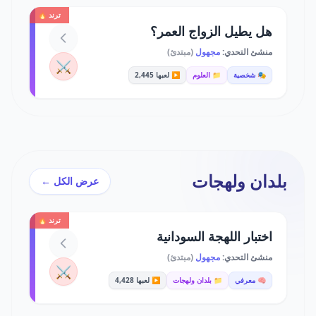
ترند 🔥
هل يطيل الزواج العمر؟
منشئ التحدي:
مجهول
(مبتدئ)
⚔️
🎭 شخصية
📁 العلوم
▶️ لعبها 2,445
بلدان ولهجات
عرض الكل ←
ترند 🔥
اختبار اللهجة السودانية
منشئ التحدي:
مجهول
(مبتدئ)
⚔️
🧠 معرفي
📁 بلدان ولهجات
▶️ لعبها 4,428