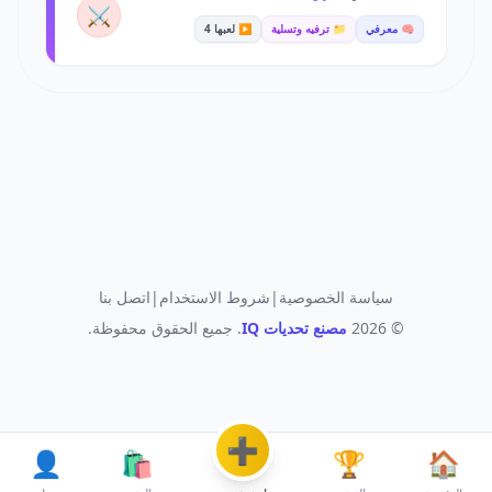
⚔️
🧠 معرفي
📁 ترفيه وتسلية
▶️ لعبها 4
سياسة الخصوصية
|
شروط الاستخدام
|
اتصل بنا
© 2026
مصنع تحديات IQ
. جميع الحقوق محفوظة.
➕
👤
🛍️
🏆
🏠