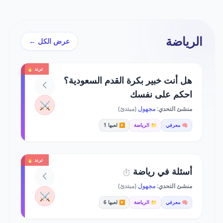
الرياضة
عرض الكل ←
ترند 🔥
هل أنت خبير بكرة القدم السعودية؟
احكم على نفسك
⚔️
منشئ التحدي:
مجهول
(مبتدئ)
🧠 معرفي
📁 الرياضة
▶️ لعبها 1
ترند 🔥
أسئلة في رياضة
⏱️
منشئ التحدي:
مجهول
(مبتدئ)
⚔️
🧠 معرفي
📁 الرياضة
▶️ لعبها 6