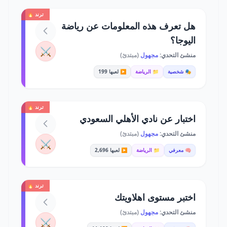
ترند 🔥
هل تعرف هذه المعلومات عن رياضة
اليوجا؟
⚔️
منشئ التحدي:
مجهول
(مبتدئ)
🎭 شخصية
📁 الرياضة
▶️ لعبها 199
ترند 🔥
اختبار عن نادي الأهلي السعودي
منشئ التحدي:
مجهول
(مبتدئ)
⚔️
🧠 معرفي
📁 الرياضة
▶️ لعبها 2,696
ترند 🔥
اختبر مستوى اهلاويتك
منشئ التحدي:
مجهول
(مبتدئ)
⚔️