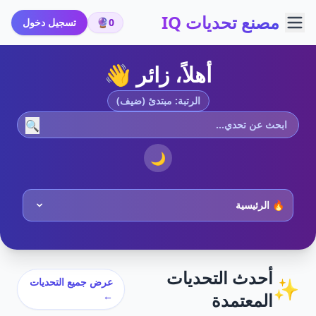
مصنع تحديات IQ
0
🔮
تسجيل دخول
أهلاً، زائر 👋
الرتبة: مبتدئ (ضيف)
🔍
🌙
أحدث التحديات
✨
عرض جميع التحديات
المعتمدة
←