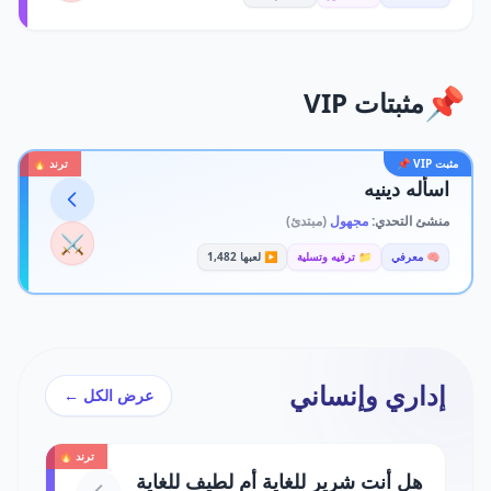
📌
مثبتات VIP
مثبت VIP 📌
ترند 🔥
اسأله دينيه
منشئ التحدي:
مجهول
(مبتدئ)
⚔️
🧠 معرفي
📁 ترفيه وتسلية
▶️ لعبها 1,482
إداري وإنساني
عرض الكل ←
ترند 🔥
هل أنت شرير للغاية أم لطيف للغاية