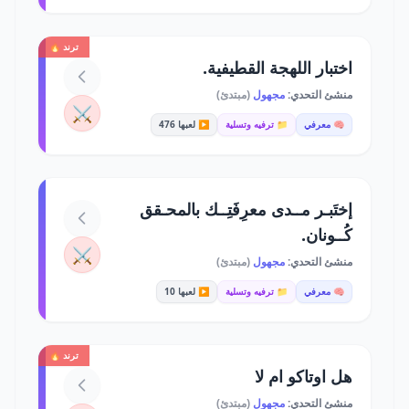
ترند 🔥
اختبار اللهجة القطيفية.
منشئ التحدي:
مجهول
(مبتدئ)
⚔️
🧠 معرفي
📁 ترفيه وتسلية
▶️ لعبها 476
إختَبـر مــدى معرِفَتِــك بالمحـقق
كُــونان.
⚔️
منشئ التحدي:
مجهول
(مبتدئ)
🧠 معرفي
📁 ترفيه وتسلية
▶️ لعبها 10
ترند 🔥
هل اوتاكو ام لا
منشئ التحدي:
مجهول
(مبتدئ)