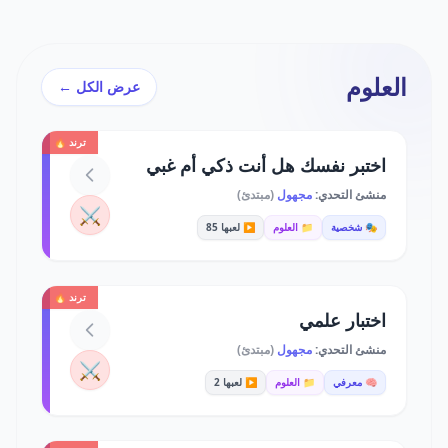
العلوم
عرض الكل ←
ترند 🔥
اختبر نفسك هل أنت ذكي أم غبي
منشئ التحدي:
مجهول
(مبتدئ)
⚔️
🎭 شخصية
📁 العلوم
▶️ لعبها 85
ترند 🔥
اختبار علمي
منشئ التحدي:
مجهول
(مبتدئ)
⚔️
🧠 معرفي
📁 العلوم
▶️ لعبها 2